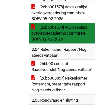
[26bb001578] Adviezenlijst
overlegvergadering commissie
BOFV 05-02-2026
[26bb001579] Adviezenlijst
overlegvergadering commissie
BOFV 12-02-2026
2.04 Rekenkamer Rapport 'Nog
steeds vatbaar'
26bb00 concept
Raadsvoorstel 'Nog steeds vatbaar'
[26bb003857] Rekenkamer
Rotterdam, presentatie rapport
Nog steeds vatbaar
2.05 Rondvraag en sluiting