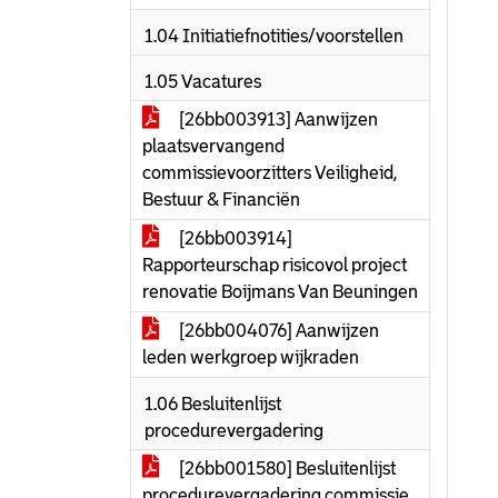
1.04 Initiatiefnotities/voorstellen
1.05 Vacatures
[26bb003913] Aanwijzen
plaatsvervangend
commissievoorzitters Veiligheid,
Bestuur & Financiën
[26bb003914]
Rapporteurschap risicovol project
renovatie Boijmans Van Beuningen
[26bb004076] Aanwijzen
leden werkgroep wijkraden
1.06 Besluitenlijst
procedurevergadering
[26bb001580] Besluitenlijst
procedurevergadering commissie