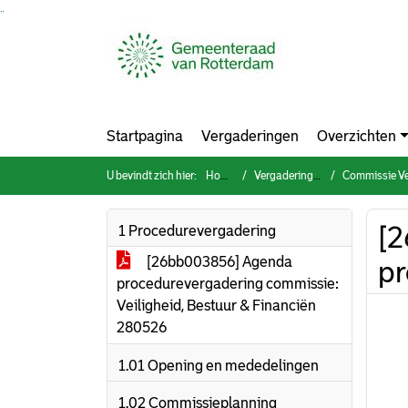
Ga naar de inhoud van deze pagina
Ga naar het zoeken
Ga naar het menu
Startpagina
Vergaderingen
Overzichten
U bevindt zich hier:
Home
Vergaderingen
Commissie Vei
[2
1 Procedurevergadering
[26bb003856] Agenda
pr
procedurevergadering commissie:
Veiligheid, Bestuur & Financiën
280526
1.01 Opening en mededelingen
1.02 Commissieplanning