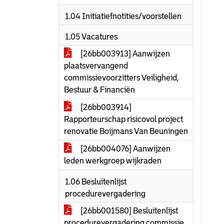
1.04 Initiatiefnotities/voorstellen
1.05 Vacatures
[26bb003913] Aanwijzen
plaatsvervangend
commissievoorzitters Veiligheid,
Bestuur & Financiën
[26bb003914]
Rapporteurschap risicovol project
renovatie Boijmans Van Beuningen
[26bb004076] Aanwijzen
leden werkgroep wijkraden
1.06 Besluitenlijst
procedurevergadering
[26bb001580] Besluitenlijst
procedurevergadering commissie