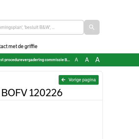
act met de griffie
A
A
A
 procedurevergadering commissie BOFV 120226
Vorige pagina
e BOFV 120226