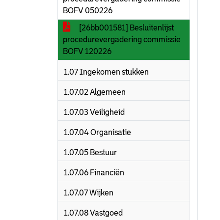
BOFV 050226
[26bb001581] Besluitenlijst
procedurevergadering commissie
BOFV 120226
1.07 Ingekomen stukken
1.07.02 Algemeen
1.07.03 Veiligheid
1.07.04 Organisatie
1.07.05 Bestuur
1.07.06 Financiën
1.07.07 Wijken
1.07.08 Vastgoed