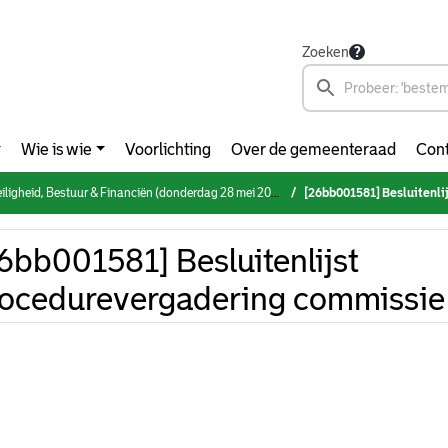
Zoeken
Wie is wie
Voorlichting
Over de gemeenteraad
Cont
ligheid, Bestuur & Financiën (donderdag 28 mei 2026)
[26bb001581] Besluitenlijst
6bb001581] Besluitenlijst
ocedurevergadering commissi