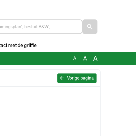
act met de griffie
A
A
A
Vorige pagina