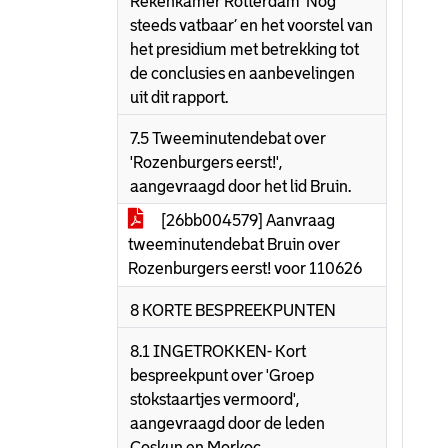
Rekenkamer Rotterdam ‘Nog
steeds vatbaar’ en het voorstel van
het presidium met betrekking tot
de conclusies en aanbevelingen
uit dit rapport.
7.5 Tweeminutendebat over
'Rozenburgers eerst!',
aangevraagd door het lid Bruin.
[26bb004579] Aanvraag
tweeminutendebat Bruin over
Rozenburgers eerst! voor 110626
8 KORTE BESPREEKPUNTEN
8.1 INGETROKKEN- Kort
bespreekpunt over 'Groep
stokstaartjes vermoord',
aangevraagd door de leden
Coşkun en Morkoç.