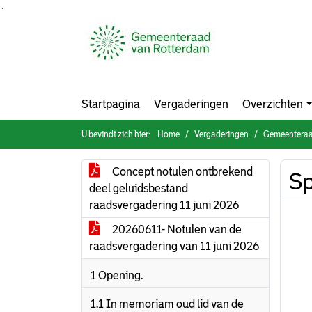
Ga naar de inhoud van deze pagina
Ga naar het zoeken
Ga naar het menu
Startpagina
Vergaderingen
Overzichten
U bevindt zich hier:
Home
Vergaderingen
Gemeenteraad
Concept notulen ontbrekend
Sp
deel geluidsbestand
raadsvergadering 11 juni 2026
20260611- Notulen van de
raadsvergadering van 11 juni 2026
1 Opening.
1.1 In memoriam oud lid van de