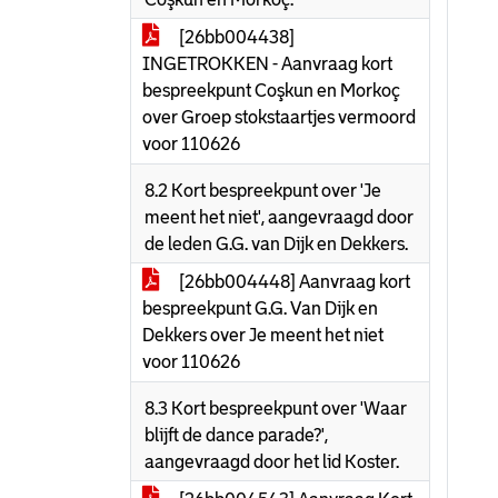
[26bb004438]
INGETROKKEN - Aanvraag kort
bespreekpunt Coşkun en Morkoç
over Groep stokstaartjes vermoord
voor 110626
8.2 Kort bespreekpunt over 'Je
meent het niet', aangevraagd door
de leden G.G. van Dijk en Dekkers.
[26bb004448] Aanvraag kort
bespreekpunt G.G. Van Dijk en
Dekkers over Je meent het niet
voor 110626
8.3 Kort bespreekpunt over 'Waar
blijft de dance parade?',
aangevraagd door het lid Koster.