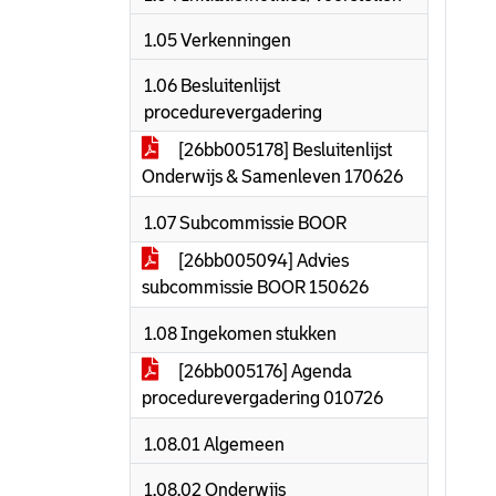
1.05 Verkenningen
1.06 Besluitenlijst
procedurevergadering
[26bb005178] Besluitenlijst
Onderwijs & Samenleven 170626
1.07 Subcommissie BOOR
[26bb005094] Advies
subcommissie BOOR 150626
1.08 Ingekomen stukken
[26bb005176] Agenda
procedurevergadering 010726
1.08.01 Algemeen
1.08.02 Onderwijs