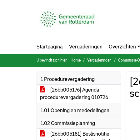
Ga naar de inhoud van deze pagina
Ga naar het zoeken
Ga naar het menu
Startpagina
Vergaderingen
Overzichten
U bevindt zich hier:
Home
Vergaderingen
Commissie On
[2
1 Procedurevergadering
[26bb005176] Agenda
sc
procedurevergadering 010726
1.01 Opening en mededelingen
1.02 Commissieplanning
[26bb005181] Beslisnotitie