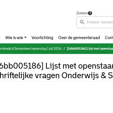
Zoeken
Wie is wie
Voorlichting
Over de gemeenteraad
Cont
derwijs & Samenleven (woensdag 1 juli 2026)
[26bb005186] Lijst met openstaande schrift
6bb005186] Lijst met opensta
hriftelijke vragen Onderwijs 