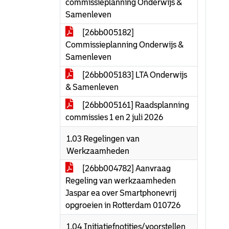
commissieplanning Onderwijs &
Samenleven
[26bb005182]
Commissieplanning Onderwijs &
Samenleven
[26bb005183] LTA Onderwijs
& Samenleven
[26bb005161] Raadsplanning
commissies 1 en 2 juli 2026
1.03 Regelingen van
Werkzaamheden
[26bb004782] Aanvraag
Regeling van werkzaamheden
Jaspar ea over Smartphonevrij
opgroeien in Rotterdam 010726
1.04 Initiatiefnotities/voorstellen