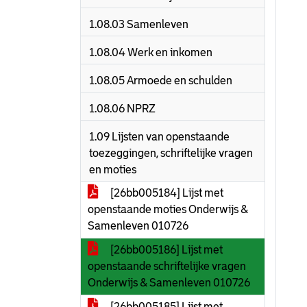
1.08.03 Samenleven
1.08.04 Werk en inkomen
1.08.05 Armoede en schulden
1.08.06 NPRZ
1.09 Lijsten van openstaande
toezeggingen, schriftelijke vragen
en moties
[26bb005184] Lijst met
openstaande moties Onderwijs &
Samenleven 010726
[26bb005186] Lijst met
openstaande schriftelijke vragen
Onderwijs & Samenleven 010726
[26bb005185] Lijst met