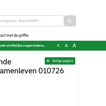
act met de griffie
A
A
A
elijke vragen Onderwijs & Samenleven 010726
ande
Vorige pagina
& Samenleven 010726