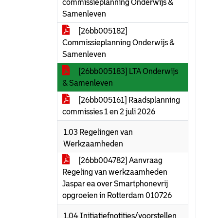
commissieplanning Onderwijs &
Samenleven
[26bb005182]
Commissieplanning Onderwijs &
Samenleven
[26bb005183] LTA Onderwijs
& Samenleven
[26bb005161] Raadsplanning
commissies 1 en 2 juli 2026
1.03 Regelingen van
Werkzaamheden
[26bb004782] Aanvraag
Regeling van werkzaamheden
Jaspar ea over Smartphonevrij
opgroeien in Rotterdam 010726
1.04 Initiatiefnotities/voorstellen