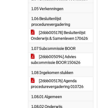
1.05 Verkenningen
1.06 Besluitenlijst
procedurevergadering
[26bb005178] Besluitenlijst
Onderwijs & Samenleven 170626
1.07 Subcommissie BOOR
[26bb005094] Advies
subcommissie BOOR 150626
1.08 Ingekomen stukken
[26bb005176] Agenda
procedurevergadering 010726
1.08.01 Algemeen
1.08.02 Onderwijs