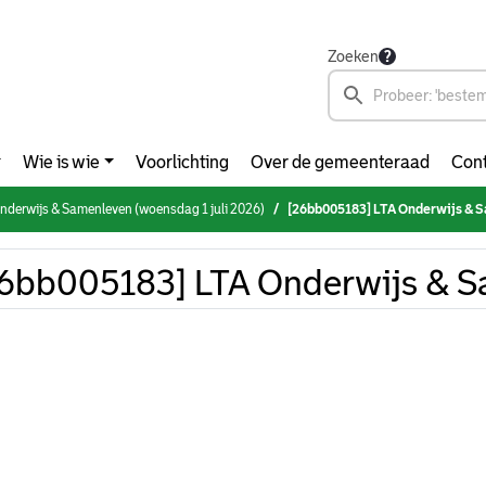
Zoeken
Wie is wie
Voorlichting
Over de gemeenteraad
Cont
derwijs & Samenleven (woensdag 1 juli 2026)
[26bb005183] LTA Onderwijs & 
6bb005183] LTA Onderwijs & 