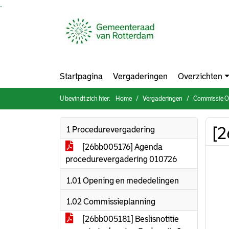
Ga naar de inhoud van deze pagina
Ga naar het zoeken
Ga naar het menu
Startpagina
Vergaderingen
Overzichten
U bevindt zich hier:
Home
Vergaderingen
Commissie On
[2
1 Procedurevergadering
[26bb005176] Agenda
procedurevergadering 010726
1.01 Opening en mededelingen
1.02 Commissieplanning
[26bb005181] Beslisnotitie