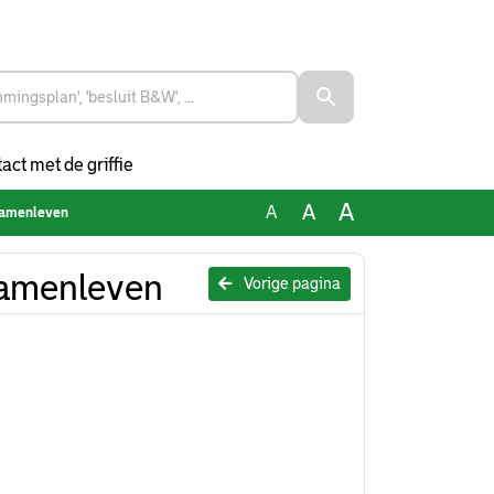
act met de griffie
A
A
A
Samenleven
Samenleven
Vorige pagina