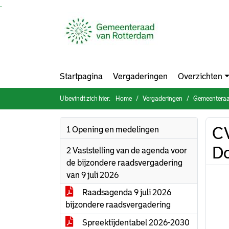
Ga naar de inhoud van deze pagina
Ga naar het zoeken
Ga naar het menu
Startpagina
Vergaderingen
Overzichten
U bevindt zich hier:
Home
Vergaderingen
Gemeenteraad
CV
1 Opening en medelingen
D
2 Vaststelling van de agenda voor
de bijzondere raadsvergadering
van 9 juli 2026
Raadsagenda 9 juli 2026
bijzondere raadsvergadering
Spreektijdentabel 2026-2030