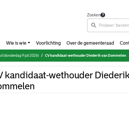
Zoeken
Wie is wie
Voorlichting
Over de gemeenteraad
Cont
 (donderdag 9 juli 2026)
CV kandidaat-wethouder Diederik van Dommelen
 kandidaat-wethouder Diederik
ommelen