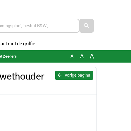
act met de griffie
A
A
A
al Zeegers
-wethouder
Vorige pagina