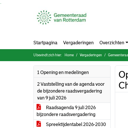
Ga naar de inhoud van deze pagina
Ga naar het zoeken
Ga naar het menu
Startpagina
Vergaderingen
Overzichten
U bevindt zich hier:
Home
Vergaderingen
Gemeenteraad
Op
1 Opening en medelingen
Ch
2 Vaststelling van de agenda voor
de bijzondere raadsvergadering
van 9 juli 2026
Raadsagenda 9 juli 2026
bijzondere raadsvergadering
Spreektijdentabel 2026-2030