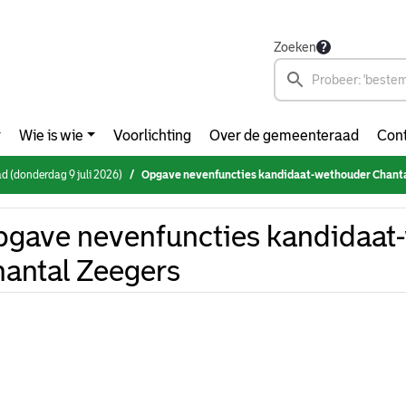
Zoeken
Wie is wie
Voorlichting
Over de gemeenteraad
Cont
 (donderdag 9 juli 2026)
Opgave nevenfuncties kandidaat-wethouder Chant
gave nevenfuncties kandidaat
antal Zeegers