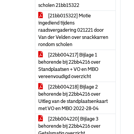
scholen 21bb15322
[21bb015322] Motie
ingediend tijdens
raadsvergadering 021221 door
Van der Velden over snackkarren
rondom scholen
[22bb004217] Bijlage 1
behorende bij 22bb4216 over
Standplaatsen + VO en MBO
vereenvoudigd overzicht
[22bb004218] Bijlage 2
behorende bij 22bb4216 over
Uitleg van de standplaatsenkaart
met VO en MBO 2022-28-04
[22bb004220] Bijlage 3
behorende bij 22bb4216 over
Getalsmatig overzicht