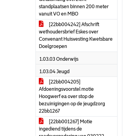
standplaatsen binnen 200 meter
vanuit VO en MBO
[22bb004242] Afschrift
wethoudersbrief Eskes over
Convenant Huisvesting Kwetsbare
Doelgroepen
1.03.03 Onderwijs
1.03.04 Jeugd
[22bb004205]
Afdoeningsvoorstel motie
Hoogwerf ea over stop de
bezuinigingen op de jeugdzorg
22bb1267
[22bb001267] Motie
ingediend tijdens de