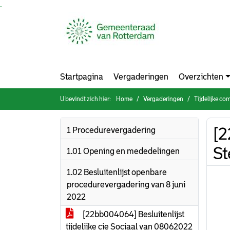
Ga naar de inhoud van deze pagina
Ga naar het zoeken
Ga naar het menu
Startpagina
Vergaderingen
Overzichten
U bevindt zich hier:
Home
Vergaderingen
Tijdelijke c
[2
1 Procedurevergadering
St
1.01 Opening en mededelingen
1.02 Besluitenlijst openbare
procedurevergadering van 8 juni
2022
[22bb004064] Besluitenlijst
tijdelijke cie Sociaal van 08062022