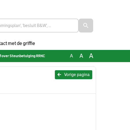
act met de griffie
A
A
A
f over Steunbetuiging RRKC
Vorige pagina