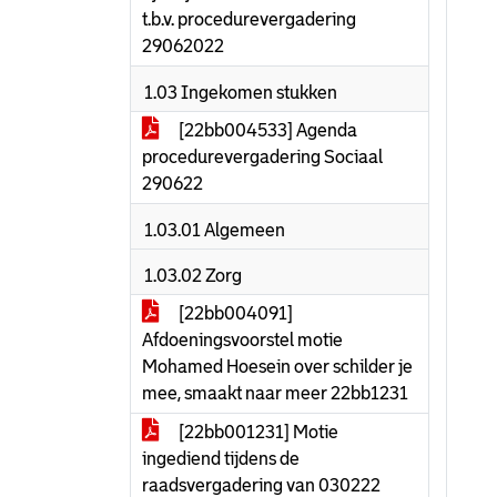
t.b.v. procedurevergadering
29062022
1.03 Ingekomen stukken
[22bb004533] Agenda
procedurevergadering Sociaal
290622
1.03.01 Algemeen
1.03.02 Zorg
[22bb004091]
Afdoeningsvoorstel motie
Mohamed Hoesein over schilder je
mee, smaakt naar meer 22bb1231
[22bb001231] Motie
ingediend tijdens de
raadsvergadering van 030222