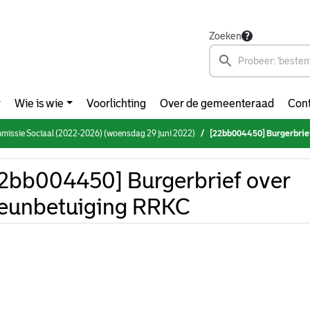
Zoeken
Wie is wie
Voorlichting
Over de gemeenteraad
Cont
ommissie Sociaal (2022-2026) (woensdag 29 juni 2022)
[22bb004450] Burgerbrie
2bb004450] Burgerbrief over
eunbetuiging RRKC