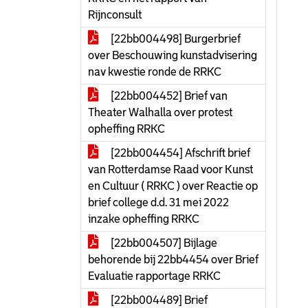
Rijnconsult
[22bb004498] Burgerbrief
over Beschouwing kunstadvisering
nav kwestie ronde de RRKC
[22bb004452] Brief van
Theater Walhalla over protest
opheffing RRKC
[22bb004454] Afschrift brief
van Rotterdamse Raad voor Kunst
en Cultuur ( RRKC ) over Reactie op
brief college d.d. 31 mei 2022
inzake opheffing RRKC
[22bb004507] Bijlage
behorende bij 22bb4454 over Brief
Evaluatie rapportage RRKC
[22bb004489] Brief