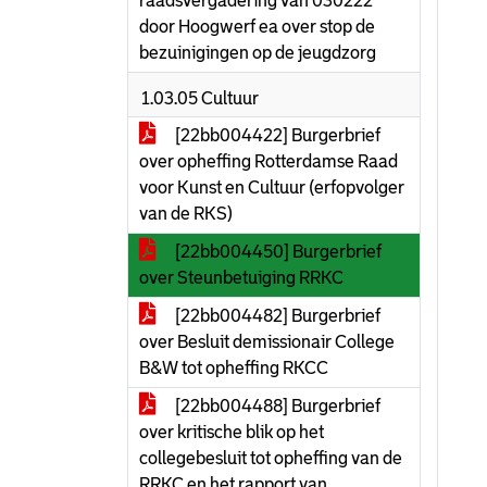
raadsvergadering van 030222
door Hoogwerf ea over stop de
bezuinigingen op de jeugdzorg
1.03.05 Cultuur
[22bb004422] Burgerbrief
over opheffing Rotterdamse Raad
voor Kunst en Cultuur (erfopvolger
van de RKS)
[22bb004450] Burgerbrief
over Steunbetuiging RRKC
[22bb004482] Burgerbrief
over Besluit demissionair College
B&W tot opheffing RKCC
[22bb004488] Burgerbrief
over kritische blik op het
collegebesluit tot opheffing van de
RRKC en het rapport van