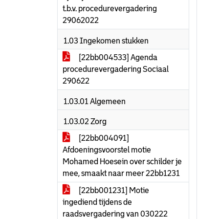
t.b.v. procedurevergadering
29062022
1.03 Ingekomen stukken
[22bb004533] Agenda
procedurevergadering Sociaal
290622
1.03.01 Algemeen
1.03.02 Zorg
[22bb004091]
Afdoeningsvoorstel motie
Mohamed Hoesein over schilder je
mee, smaakt naar meer 22bb1231
[22bb001231] Motie
ingediend tijdens de
raadsvergadering van 030222