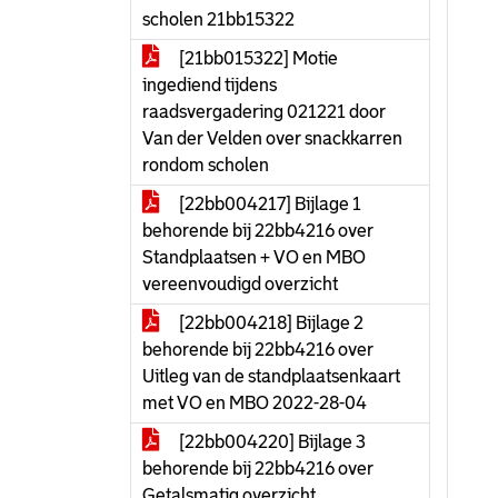
scholen 21bb15322
[21bb015322] Motie
ingediend tijdens
raadsvergadering 021221 door
Van der Velden over snackkarren
rondom scholen
[22bb004217] Bijlage 1
behorende bij 22bb4216 over
Standplaatsen + VO en MBO
vereenvoudigd overzicht
[22bb004218] Bijlage 2
behorende bij 22bb4216 over
Uitleg van de standplaatsenkaart
met VO en MBO 2022-28-04
[22bb004220] Bijlage 3
behorende bij 22bb4216 over
Getalsmatig overzicht