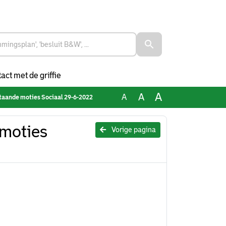
act met de griffie
A
A
A
taande moties Sociaal 29-6-2022
 moties
Vorige pagina