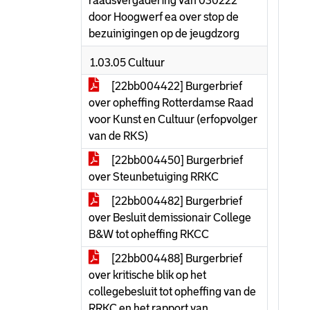
raadsvergadering van 030222
door Hoogwerf ea over stop de
bezuinigingen op de jeugdzorg
1.03.05 Cultuur
[22bb004422] Burgerbrief
over opheffing Rotterdamse Raad
voor Kunst en Cultuur (erfopvolger
van de RKS)
[22bb004450] Burgerbrief
over Steunbetuiging RRKC
[22bb004482] Burgerbrief
over Besluit demissionair College
B&W tot opheffing RKCC
[22bb004488] Burgerbrief
over kritische blik op het
collegebesluit tot opheffing van de
RRKC en het rapport van