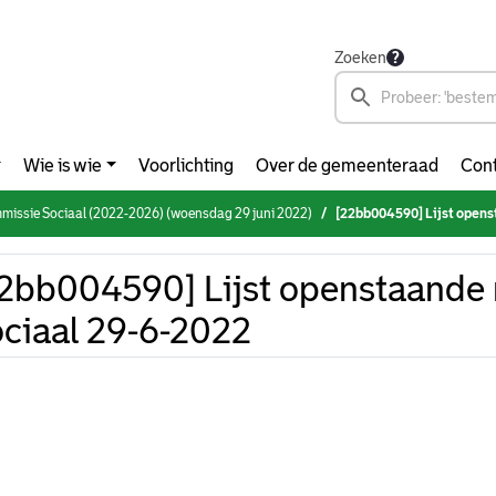
Zoeken
Wie is wie
Voorlichting
Over de gemeenteraad
Cont
ommissie Sociaal (2022-2026) (woensdag 29 juni 2022)
[22bb004590] Lijst opens
2bb004590] Lijst openstaande
ciaal 29-6-2022