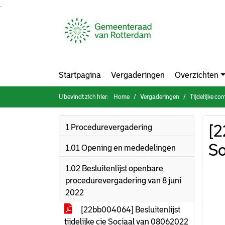
Ga naar de inhoud van deze pagina
Ga naar het zoeken
Ga naar het menu
Startpagina
Vergaderingen
Overzichten
U bevindt zich hier:
Home
Vergaderingen
Tijdelijke c
[2
1 Procedurevergadering
So
1.01 Opening en mededelingen
1.02 Besluitenlijst openbare
procedurevergadering van 8 juni
2022
[22bb004064] Besluitenlijst
tijdelijke cie Sociaal van 08062022