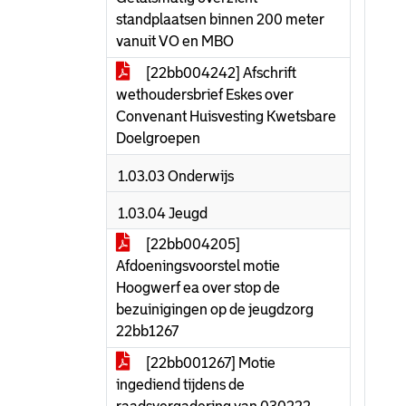
standplaatsen binnen 200 meter
vanuit VO en MBO
[22bb004242] Afschrift
wethoudersbrief Eskes over
Convenant Huisvesting Kwetsbare
Doelgroepen
1.03.03 Onderwijs
1.03.04 Jeugd
[22bb004205]
Afdoeningsvoorstel motie
Hoogwerf ea over stop de
bezuinigingen op de jeugdzorg
22bb1267
[22bb001267] Motie
ingediend tijdens de