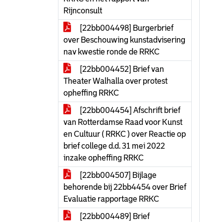
Rijnconsult
[22bb004498] Burgerbrief
over Beschouwing kunstadvisering
nav kwestie ronde de RRKC
[22bb004452] Brief van
Theater Walhalla over protest
opheffing RRKC
[22bb004454] Afschrift brief
van Rotterdamse Raad voor Kunst
en Cultuur ( RRKC ) over Reactie op
brief college d.d. 31 mei 2022
inzake opheffing RRKC
[22bb004507] Bijlage
behorende bij 22bb4454 over Brief
Evaluatie rapportage RRKC
[22bb004489] Brief