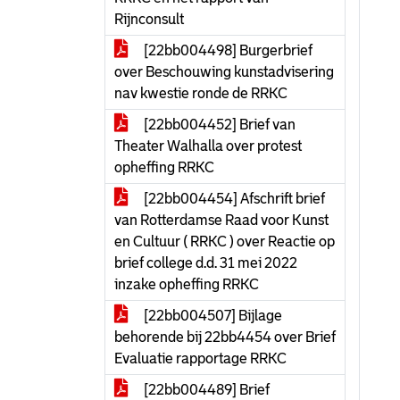
Rijnconsult
[22bb004498] Burgerbrief
over Beschouwing kunstadvisering
nav kwestie ronde de RRKC
[22bb004452] Brief van
Theater Walhalla over protest
opheffing RRKC
[22bb004454] Afschrift brief
van Rotterdamse Raad voor Kunst
en Cultuur ( RRKC ) over Reactie op
brief college d.d. 31 mei 2022
inzake opheffing RRKC
[22bb004507] Bijlage
behorende bij 22bb4454 over Brief
Evaluatie rapportage RRKC
[22bb004489] Brief