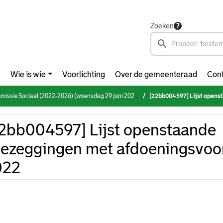
Zoeken
Wie is wie
Voorlichting
Over de gemeenteraad
Cont
mmissie Sociaal (2022-2026) (woensdag 29 juni 2022)
[22bb004597] Lijst openstaande Toe
2bb004597] Lijst openstaande
ezeggingen met afdoeningsvoors
022