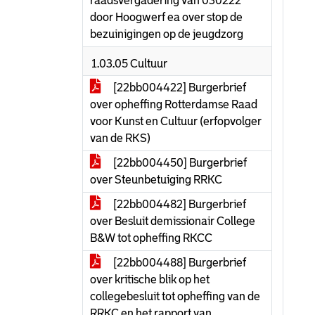
raadsvergadering van 030222
door Hoogwerf ea over stop de
bezuinigingen op de jeugdzorg
1.03.05 Cultuur
[22bb004422] Burgerbrief
over opheffing Rotterdamse Raad
voor Kunst en Cultuur (erfopvolger
van de RKS)
[22bb004450] Burgerbrief
over Steunbetuiging RRKC
[22bb004482] Burgerbrief
over Besluit demissionair College
B&W tot opheffing RKCC
[22bb004488] Burgerbrief
over kritische blik op het
collegebesluit tot opheffing van de
RRKC en het rapport van