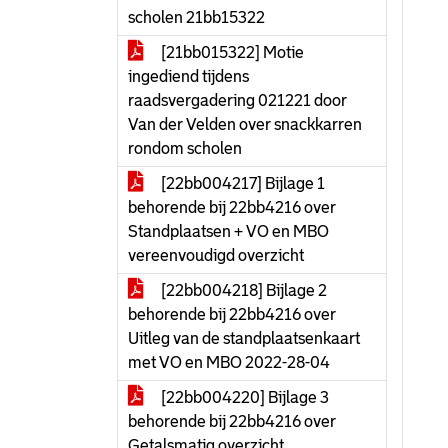
scholen 21bb15322
[21bb015322] Motie
ingediend tijdens
raadsvergadering 021221 door
Van der Velden over snackkarren
rondom scholen
[22bb004217] Bijlage 1
behorende bij 22bb4216 over
Standplaatsen + VO en MBO
vereenvoudigd overzicht
[22bb004218] Bijlage 2
behorende bij 22bb4216 over
Uitleg van de standplaatsenkaart
met VO en MBO 2022-28-04
[22bb004220] Bijlage 3
behorende bij 22bb4216 over
Getalsmatig overzicht