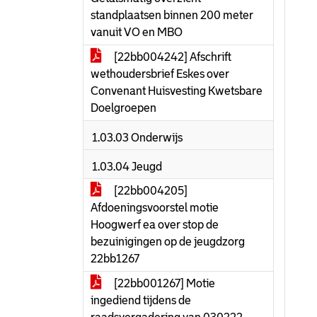
standplaatsen binnen 200 meter
vanuit VO en MBO
[22bb004242] Afschrift
wethoudersbrief Eskes over
Convenant Huisvesting Kwetsbare
Doelgroepen
1.03.03 Onderwijs
1.03.04 Jeugd
[22bb004205]
Afdoeningsvoorstel motie
Hoogwerf ea over stop de
bezuinigingen op de jeugdzorg
22bb1267
[22bb001267] Motie
ingediend tijdens de