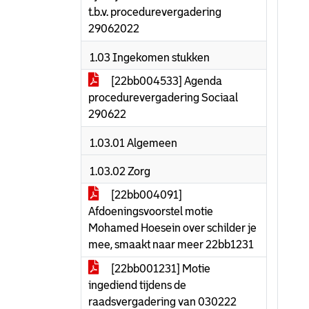
t.b.v. procedurevergadering
29062022
1.03 Ingekomen stukken
[22bb004533] Agenda
procedurevergadering Sociaal
290622
1.03.01 Algemeen
1.03.02 Zorg
[22bb004091]
Afdoeningsvoorstel motie
Mohamed Hoesein over schilder je
mee, smaakt naar meer 22bb1231
[22bb001231] Motie
ingediend tijdens de
raadsvergadering van 030222