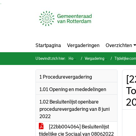
Ga naar de inhoud van deze pagina
Ga naar het zoeken
Ga naar het menu
Startpagina
Vergaderingen
Overzichten
U bevindt zich hier:
Home
Vergaderingen
Tijdelijke co
[2
1 Procedurevergadering
To
1.01 Opening en mededelingen
2
1.02 Besluitenlijst openbare
procedurevergadering van 8 juni
2022
[22bb004064] Besluitenlijst
tijdelijke cie Sociaal van 08062022