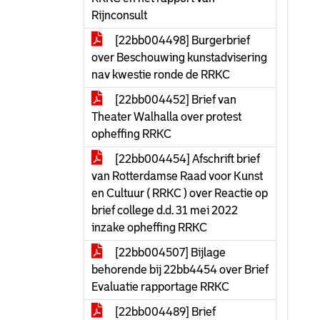
Rijnconsult
[22bb004498] Burgerbrief
over Beschouwing kunstadvisering
nav kwestie ronde de RRKC
[22bb004452] Brief van
Theater Walhalla over protest
opheffing RRKC
[22bb004454] Afschrift brief
van Rotterdamse Raad voor Kunst
en Cultuur ( RRKC ) over Reactie op
brief college d.d. 31 mei 2022
inzake opheffing RRKC
[22bb004507] Bijlage
behorende bij 22bb4454 over Brief
Evaluatie rapportage RRKC
[22bb004489] Brief