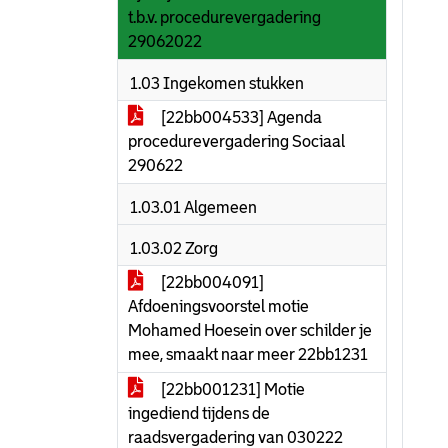
t.b.v. procedurevergadering
29062022
1.03 Ingekomen stukken
[22bb004533] Agenda
procedurevergadering Sociaal
290622
1.03.01 Algemeen
1.03.02 Zorg
[22bb004091]
Afdoeningsvoorstel motie
Mohamed Hoesein over schilder je
mee, smaakt naar meer 22bb1231
[22bb001231] Motie
ingediend tijdens de
raadsvergadering van 030222