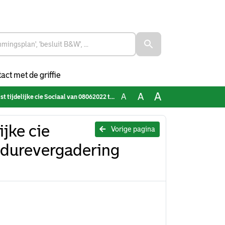
act met de griffie
A
A
A
ie Sociaal van 08062022 t.b.v. procedurevergadering 29062022
ijke cie
Vorige pagina
edurevergadering