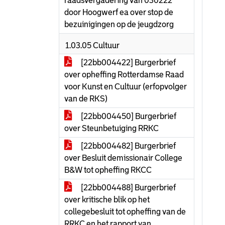
raadsvergadering van 030222
door Hoogwerf ea over stop de
bezuinigingen op de jeugdzorg
1.03.05 Cultuur
[22bb004422] Burgerbrief
over opheffing Rotterdamse Raad
voor Kunst en Cultuur (erfopvolger
van de RKS)
[22bb004450] Burgerbrief
over Steunbetuiging RRKC
[22bb004482] Burgerbrief
over Besluit demissionair College
B&W tot opheffing RKCC
[22bb004488] Burgerbrief
over kritische blik op het
collegebesluit tot opheffing van de
RRKC en het rapport van