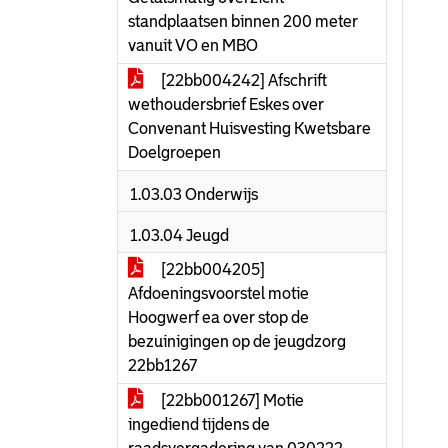
standplaatsen binnen 200 meter
vanuit VO en MBO
[22bb004242] Afschrift
wethoudersbrief Eskes over
Convenant Huisvesting Kwetsbare
Doelgroepen
1.03.03 Onderwijs
1.03.04 Jeugd
[22bb004205]
Afdoeningsvoorstel motie
Hoogwerf ea over stop de
bezuinigingen op de jeugdzorg
22bb1267
[22bb001267] Motie
ingediend tijdens de