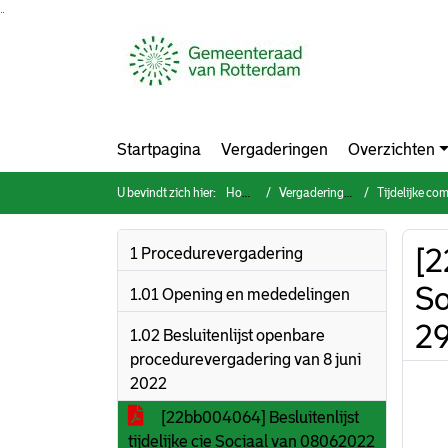
Ga naar de inhoud van deze pagina
Ga naar het zoeken
Ga naar het menu
Startpagina
Vergaderingen
Overzichten
U bevindt zich hier:
Home
Vergaderingen
Tijdelijke co
[2
1 Procedurevergadering
So
1.01 Opening en mededelingen
2
1.02 Besluitenlijst openbare
procedurevergadering van 8 juni
2022
[22bb004064] Besluitenlijst
tijdelijke cie Sociaal van 08062022