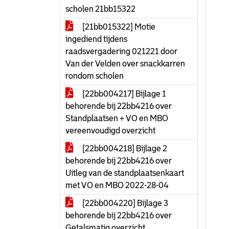
scholen 21bb15322
[21bb015322] Motie
ingediend tijdens
raadsvergadering 021221 door
Van der Velden over snackkarren
rondom scholen
[22bb004217] Bijlage 1
behorende bij 22bb4216 over
Standplaatsen + VO en MBO
vereenvoudigd overzicht
[22bb004218] Bijlage 2
behorende bij 22bb4216 over
Uitleg van de standplaatsenkaart
met VO en MBO 2022-28-04
[22bb004220] Bijlage 3
behorende bij 22bb4216 over
Getalsmatig overzicht