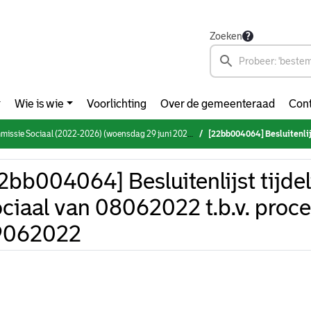
Zoeken
Wie is wie
Voorlichting
Over de gemeenteraad
Cont
mmissie Sociaal (2022-2026) (woensdag 29 juni 2022)
[22bb004064] Besluitenlijst tijdelijke c
2bb004064] Besluitenlijst tijdel
ciaal van 08062022 t.b.v. proc
9062022