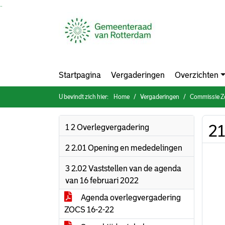
Ga naar de inhoud van deze pagina
Ga naar het zoeken
Ga naar het menu
Startpagina
Vergaderingen
Overzichten
U bevindt zich hier:
Home
Vergaderingen
Commissie Zorg,
21
1 2 Overlegvergadering
2 2.01 Opening en mededelingen
3 2.02 Vaststellen van de agenda
van 16 februari 2022
Agenda overlegvergadering
ZOCS 16-2-22