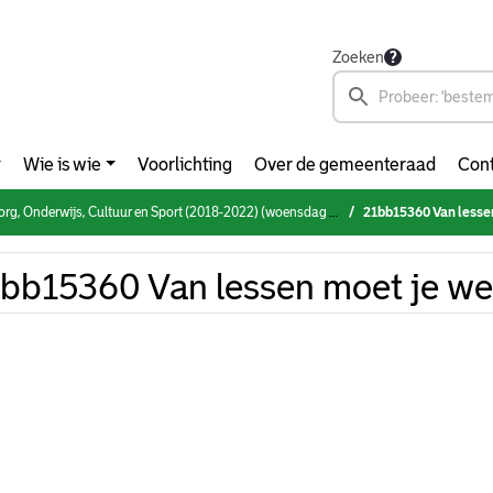
Zoeken
Wie is wie
Voorlichting
Over de gemeenteraad
Cont
 Onderwijs, Cultuur en Sport (2018-2022) (woensdag 16 februari 2022)
21bb15360 Van lessen
bb15360 Van lessen moet je wel