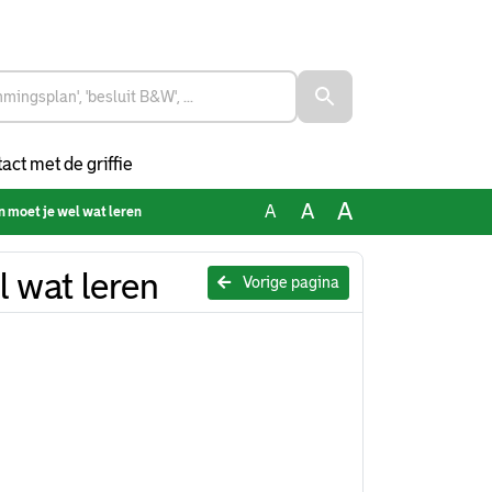
act met de griffie
A
A
A
 moet je wel wat leren
 wat leren
Vorige pagina