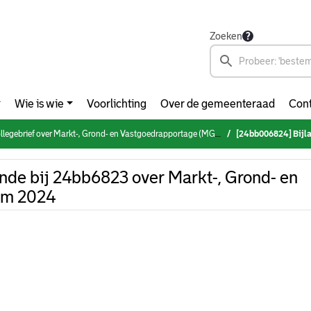
Zoeken
Wie is wie
Voorlichting
Over de gemeenteraad
Cont
llegebrief over Markt-, Grond- en Vastgoedrapportage (MGVR) 2024
[24bb006824] Bijlage behorende bi
de bij 24bb6823 over Markt-, Grond- en
am 2024