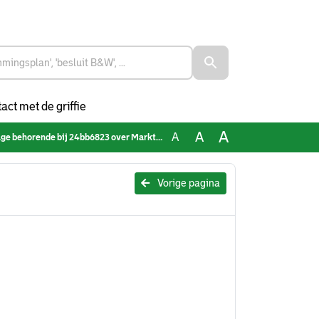
act met de griffie
A
A
A
j 24bb6823 over Markt-, Grond- en Vastgoedrapportage Rotterdam 2024
Vorige pagina