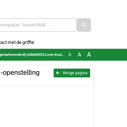
act met de griffie
A
A
A
e bij 26bb005511 over Evaluatie zondag-openstelling milieupark
-openstelling
Vorige pagina