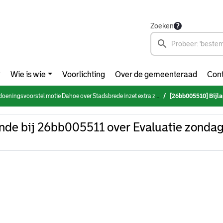
Zoeken
Wie is wie
Voorlichting
Over de gemeenteraad
Cont
eningsvoorstel motie Dahoe over Stadsbrede inzet extra zondagopenstelling milieuparken Rotterdam
[26bb005510] Bijlage behorend
de bij 26bb005511 over Evaluatie zondag