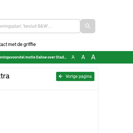
act met de griffie
A
A
A
 Dahoe over Stadsbrede inzet extra zondagopenstelling milieuparken Rotterdam
tra
Vorige pagina