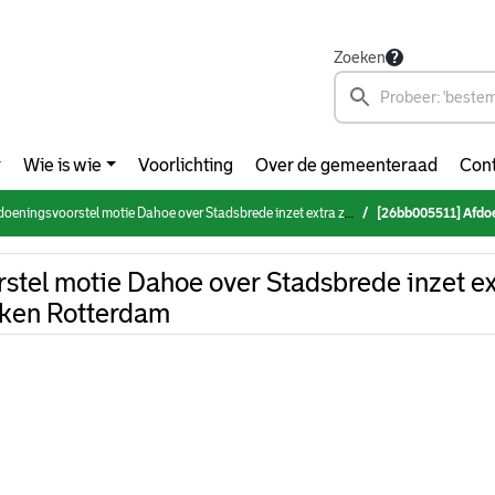
Zoeken
Wie is wie
Voorlichting
Over de gemeenteraad
Cont
eningsvoorstel motie Dahoe over Stadsbrede inzet extra zondagopenstelling milieuparken Rotterdam
[26bb005511] Afdoeningsvoorstel motie
tel motie Dahoe over Stadsbrede inzet ex
rken Rotterdam