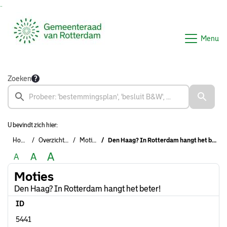
Ga naar de inhoud van deze pagina
Ga naar het zoeken
Ga naar het menu
Menu
Zoeken
U bevindt zich hier:
Home
Overzichten
Moties
Den Haag? In Rotterdam hangt het beter!
A
A
A
Moties
Den Haag? In Rotterdam hangt het beter!
ID
5441