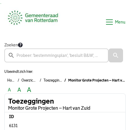
Ga naar de inhoud van deze pagina
Ga naar het zoeken
Ga naar het menu
Menu
Zoeken
U bevindt zich hier:
Home
Overzichten
Toezeggingen
Monitor Grote Projecten – Hart van Zuid
A
A
A
Toezeggingen
Monitor Grote Projecten – Hart van Zuid
ID
6131