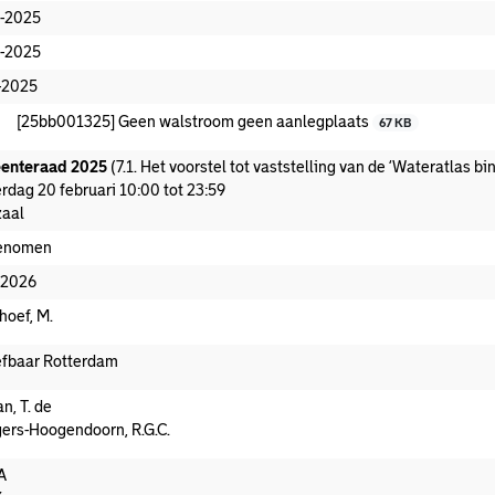
-2025
-2025
-2025
[25bb001325] Geen walstroom geen aanlegplaats
67 KB
enteraad 2025
(7.1. Het voorstel tot vaststelling van de ‘Wateratlas b
rdag 20 februari 10:00 tot 23:59
aal
enomen
-2026
hoef, M.
fbaar Rotterdam
n, T. de
ers-Hoogendoorn, R.G.C.
A