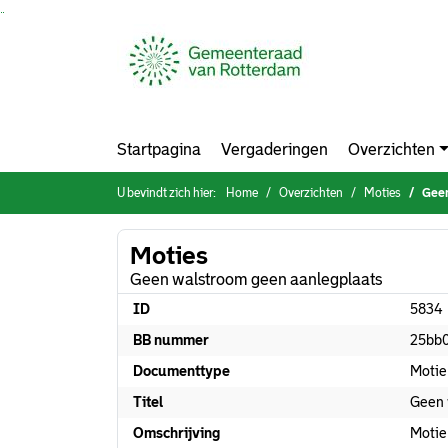
Ga naar de inhoud van deze pagina
Ga naar het zoeken
Ga naar het menu
Startpagina
Vergaderingen
Overzichten
U bevindt zich hier:
Home
Overzichten
Moties
Geen
Moties
Geen walstroom geen aanlegplaats
ID
5834
BB nummer
25bb
Documenttype
Motie
Titel
Geen 
Omschrijving
Motie