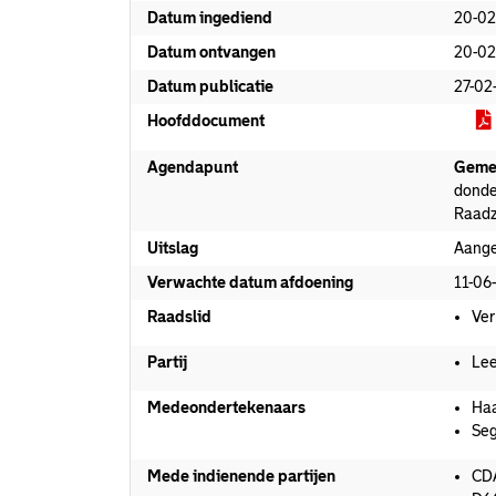
Datum ingediend
20-02
Datum ontvangen
20-02
Datum publicatie
27-02
Hoofddocument
Agendapunt
Geme
donde
Raadz
Uitslag
Aang
Verwachte datum afdoening
11-06
Raadslid
Ver
Partij
Lee
Medeondertekenaars
Haa
Seg
Mede indienende partijen
CD