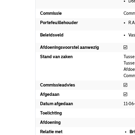
D6
Commissie
Commi
Portefeuillehouder
R.A
Beleidsveld
Va
Afd
Afdoeningsvoorstel aanwezig
Stand van zaken
Tusse
Tusse
Afdoe
Commi
Com
Commissieadvies
Afg
Afgedaan
Datum afgedaan
11-06
Toelichting
Afdoening
Relatie met
Br