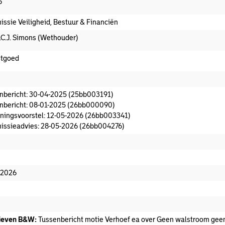
6
ssie Veiligheid, Bestuur & Financiën
.C.J. Simons (Wethouder)
stgoed
oeningsvoorstel aanwezig
nbericht: 30-04-2025 (25bb003191)
nbericht: 08-01-2025 (26bb000090)
ningsvoorstel: 12-05-2026 (26bb003341)
ssieadvies: 28-05-2026 (26bb004276)
missieadvies
edaan
-2026
ieven B&W:
Tussenbericht motie Verhoef ea over Geen walstroom gee