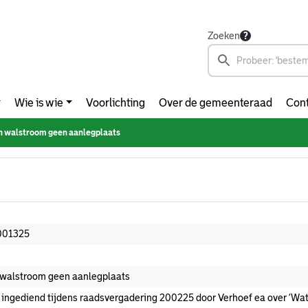
Zoeken
Wie is wie
Voorlichting
Over de gemeenteraad
Cont
 walstroom geen aanlegplaats
001325
walstroom geen aanlegplaats
 ingediend tijdens raadsvergadering 200225 door Verhoef ea over ‘Wa