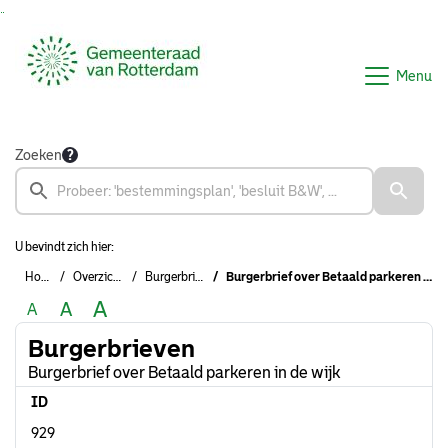
Ga naar de inhoud van deze pagina
Ga naar het zoeken
Ga naar het menu
Menu
Zoeken
U bevindt zich hier:
Home
Overzichten
Burgerbrieven
Burgerbrief over Betaald parkeren in de wijk
A
A
A
Burgerbrieven
Burgerbrief over Betaald parkeren in de wijk
ID
929