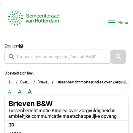
Ga naar de inhoud van deze pagina
Ga naar het zoeken
Ga naar het menu
Menu
Zoeken
U bevindt zich hier:
Home
Overzichten
Brieven B&W
Tussenbericht motie Kind ea over Zorgvuldigheid in ambtelijke communicatie maatschappelijke opvang
A
A
A
Brieven B&W
Tussenbericht motie Kind ea over Zorgvuldigheid in
ambtelijke communicatie maatschappelijke opvang
ID