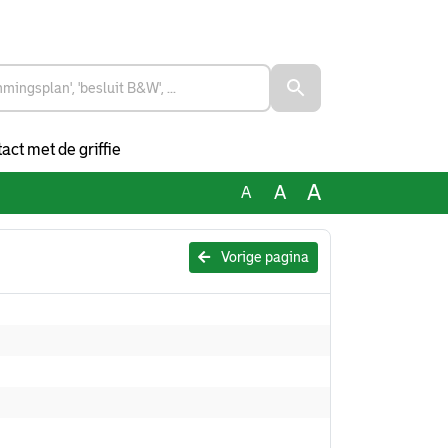
act met de griffie
A
A
A
Vorige pagina