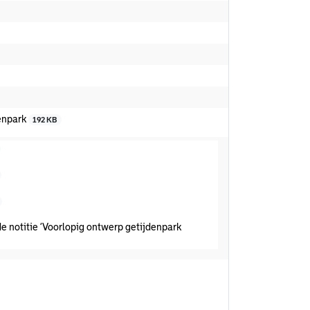
denpark
192 KB
 notitie ‘Voorlopig ontwerp getijdenpark