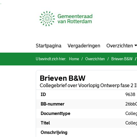
Ga naar de inhoud van deze pagina
Ga naar het zoeken
Ga naar het menu
Startpagina
Vergaderingen
Overzichten
U bevindt zich hier:
Home
Overzichten
Brieven B&W
Brieven B&W
Collegebrief over Voorlopig Ontwerp fase 2 
ID
9638
BB-nummer
26bb
Documenttype
Colle
Titel
Colle
Omschrijving