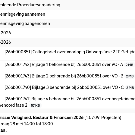
volgende Procedurevergadering
kennisgeving aannemen
kennisgeving aangenomen
-2026
-2026
[26bb000851] Collegebrief over Voorlopig Ontwerp fase 2 IP Getij
[26bb001742] Bijlage 1 behorende bij 26bb000851 over VO - A
2 MB
[26bb001743] Bijlage 2 behorende bij 26bb000851 over VO - B
2 MB
[26bb001740] Bijlage 3 behorende bij 26bb000851 over VO - C
2 MB
[26bb001741] Bijlage 4 behorende bij 26bb000851 over begeleidende
yenoord fase 2’
57 KB
ssie Veiligheid, Bestuur & Financiën 2026
(1.07.09. Projecten)
rdag 28 mei 14:00 tot 18:00
aal