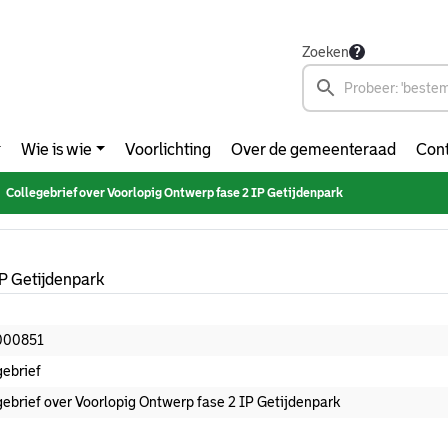
Zoeken
Wie is wie
Voorlichting
Over de gemeenteraad
Cont
Collegebrief over Voorlopig Ontwerp fase 2 IP Getijdenpark
IP Getijdenpark
000851
gebrief
gebrief over Voorlopig Ontwerp fase 2 IP Getijdenpark