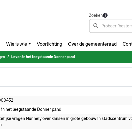
Zoeken
Wie is wie
Voorlichting
Over de gemeenteraad
Cont
agen
Leven in het leegstaande Donner pand
000452
 in het leegstaande Donner pand
ftelijke vragen Nunnely over kansen in grote gebouw in stadscentrum vo
n