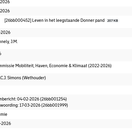
-2026
-2026
[26bb000452] Leven in het leegstaande Donner pand
207 KB
-2026
nely, J.M.
6
missie Mobiliteit, Haven, Economie & Klimaat (2022-2026)
.C.J. Simons (Wethouder)
oeningsvoorstel aanwezig
nbericht: 04-02-2026 (26bb001254)
woording: 17-03-2026 (26bb001999)
omie
-2026