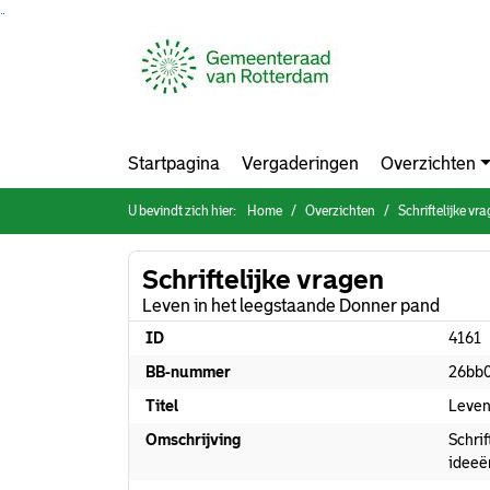
Ga naar de inhoud van deze pagina
Ga naar het zoeken
Ga naar het menu
Startpagina
Vergaderingen
Overzichten
U bevindt zich hier:
Home
Overzichten
Schriftelijke vr
Schriftelijke vragen
Leven in het leegstaande Donner pand
ID
4161
BB-nummer
26bb
Titel
Leven
Omschrijving
Schri
ideeë