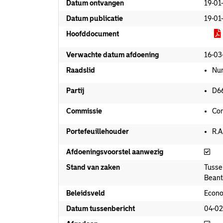
Datum ontvangen
19-01
Datum publicatie
19-01
Hoofddocument
Verwachte datum afdoening
16-03
Raadslid
Nun
Partij
D6
Commissie
Com
Portefeuillehouder
R.A
Afd
Afdoeningsvoorstel aanwezig
Stand van zaken
Tusse
Beant
Beleidsveld
Econ
Datum tussenbericht
04-02