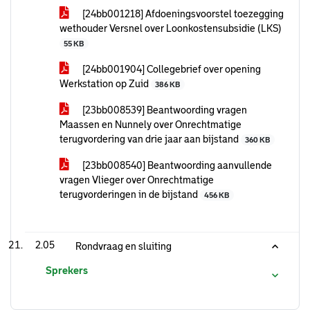
[24bb001218] Afdoeningsvoorstel toezegging
wethouder Versnel over Loonkostensubsidie (LKS)
55 KB
[24bb001904] Collegebrief over opening
Werkstation op Zuid
386 KB
[23bb008539] Beantwoording vragen
Maassen en Nunnely over Onrechtmatige
terugvordering van drie jaar aan bijstand
360 KB
[23bb008540] Beantwoording aanvullende
vragen Vlieger over Onrechtmatige
terugvorderingen in de bijstand
456 KB
2.05
Rondvraag en sluiting
Sprekers