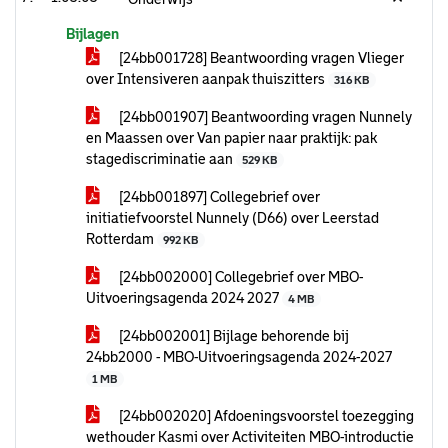
Bijlagen
[24bb001728] Beantwoording vragen Vlieger
over Intensiveren aanpak thuiszitters
316 KB
[24bb001907] Beantwoording vragen Nunnely
en Maassen over Van papier naar praktijk: pak
stagediscriminatie aan
529 KB
[24bb001897] Collegebrief over
initiatiefvoorstel Nunnely (D66) over Leerstad
Rotterdam
992 KB
[24bb002000] Collegebrief over MBO-
Uitvoeringsagenda 2024­ 2027
4 MB
[24bb002001] Bijlage behorende bij
24bb2000 - MBO-Uitvoeringsagenda 2024-2027
1 MB
[24bb002020] Afdoeningsvoorstel toezegging
wethouder Kasmi over Activiteiten MBO-introductie