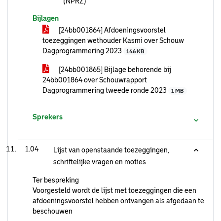
(NPRZ)
Bijlagen
[24bb001864] Afdoeningsvoorstel
toezeggingen wethouder Kasmi over Schouw
Dagprogrammering 2023
146 KB
[24bb001865] Bijlage behorende bij
24bb001864 over Schouwrapport
Dagprogrammering tweede ronde 2023
1 MB
Sprekers
1.04
Lijst van openstaande toezeggingen,
schriftelijke vragen en moties
Ter bespreking
Voorgesteld wordt de lijst met toezeggingen die een
afdoeningsvoorstel hebben ontvangen als afgedaan te
beschouwen