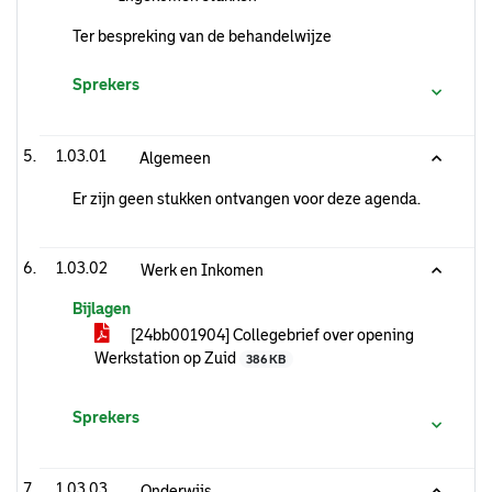
Ter bespreking van de behandelwijze
Sprekers
1.03.01
Algemeen
Er zijn geen stukken ontvangen voor deze agenda.
1.03.02
Werk en Inkomen
Bijlagen
[24bb001904] Collegebrief over opening
Werkstation op Zuid
386 KB
Sprekers
1.03.03
Onderwijs