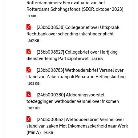
Rotterdammmers: Een evaluatie van het
Rotterdams Scholingsfonds (SEOR, oktober 2023)
1 MB
[23bb008538] Collegebrief over Uitspraak
Rechtbank over schending inlichtingenplicht
267 KB
[23bb008527] Collegebrief over Herijking
dienstverlening Participatiewet
431 KB
[23bb008783] Wethoudersbrief Versnel over
stand van Zaken aanpak Reparatie Heffingskorting
103 KB
[24bb000380] Afdoeningsvoorstel
toezeggingen wethouder Versnel over inkomen
103 KB
[24bb000852] Wethoudersbrief Versnel over
stand van zaken Met Inkomenszekerheid naar Werk
(MinW)
98 KB