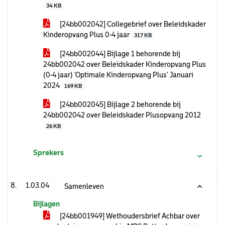
34 KB
[24bb002042] Collegebrief over Beleidskader
Kinderopvang Plus 0-4 jaar
317 KB
[24bb002044] Bijlage 1 behorende bij
24bb002042 over Beleidskader Kinderopvang Plus
(0-4 jaar) ‘Optimale Kinderopvang Plus’ Januari
2024
169 KB
[24bb002045] Bijlage 2 behorende bij
24bb002042 over Beleidskader Plusopvang 2012
26 KB
Sprekers
1.03.04
Samenleven
Bijlagen
[24bb001949] Wethoudersbrief Achbar over