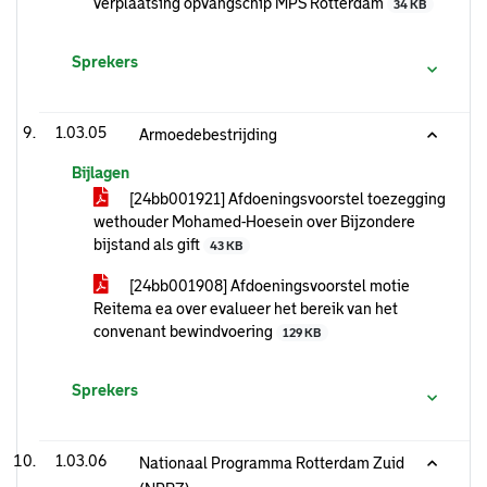
verplaatsing opvangschip MPS Rotterdam
34 KB
Sprekers
1.03.05
Armoedebestrijding
Bijlagen
[24bb001921] Afdoeningsvoorstel toezegging
wethouder Mohamed-Hoesein over Bijzondere
bijstand als gift
43 KB
[24bb001908] Afdoeningsvoorstel motie
Reitema ea over evalueer het bereik van het
convenant bewindvoering
129 KB
Sprekers
1.03.06
Nationaal Programma Rotterdam Zuid