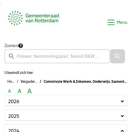
Ga naar de inhoud van deze pagina
Ga naar het zoeken
Ga naar het menu
Menu
Zoeken
U bevindt zich hier:
Home
Vergaderingen
Commissie Werk & Inkomen, Onderwijs, Samenleven, Schuldhulpverlening & Armoedebestrijding, NPRZ
A
A
A
2026
2025
2024