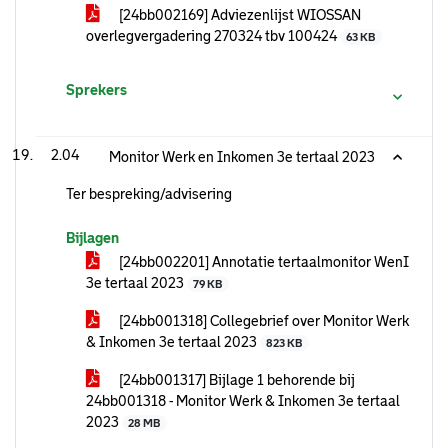
[24bb002169] Adviezenlijst WIOSSAN
overlegvergadering 270324 tbv 100424
63 KB
Sprekers
2.04
Monitor Werk en Inkomen 3e tertaal 2023
Ter bespreking/advisering
Bijlagen
[24bb002201] Annotatie tertaalmonitor WenI
3e tertaal 2023
79 KB
[24bb001318] Collegebrief over Monitor Werk
& Inkomen 3e tertaal 2023
823 KB
[24bb001317] Bijlage 1 behorende bij
24bb001318 - Monitor Werk & Inkomen 3e tertaal
2023
28 MB