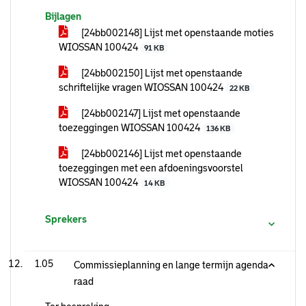
Bijlagen
[24bb002148] Lijst met openstaande moties
WIOSSAN 100424
91 KB
[24bb002150] Lijst met openstaande
schriftelijke vragen WIOSSAN 100424
22 KB
[24bb002147] Lijst met openstaande
toezeggingen WIOSSAN 100424
136 KB
[24bb002146] Lijst met openstaande
toezeggingen met een afdoeningsvoorstel
WIOSSAN 100424
14 KB
Sprekers
1.05
Commissieplanning en lange termijn agenda
raad