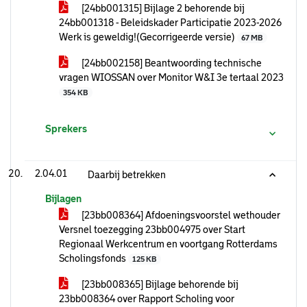
[24bb001315] Bijlage 2 behorende bij
24bb001318 - Beleidskader Participatie 2023-2026
Werk is geweldig!(Gecorrigeerde versie)
67 MB
[24bb002158] Beantwoording technische
vragen WIOSSAN over Monitor W&I 3e tertaal 2023
354 KB
Sprekers
2.04.01
Daarbij betrekken
Bijlagen
[23bb008364] Afdoeningsvoorstel wethouder
Versnel toezegging 23bb004975 over Start
Regionaal Werkcentrum en voortgang Rotterdams
Scholingsfonds
125 KB
[23bb008365] Bijlage behorende bij
23bb008364 over Rapport Scholing voor