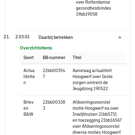
over Rotterdamse
gezondheidsindex
19bb19058
2.03.01
Daarbij betrekken
Overzichtsitems
Soort
BB-nummer
Titel
Actua
22bb00354
Aanvraag actualiteit
liteite
7
Hoogwerf over Grote
n
zorgen omtrent de
Jeugdzorg 190522
Briev
22bb00338
Afdoeningsvoorstel
en
3
motie Hoogwerf ea over
B&W
Inwijkhuizen 21bb5731
en toezegging 21bb16567
over Afdoeningsvoorstel
diverse moties Hoogwerf