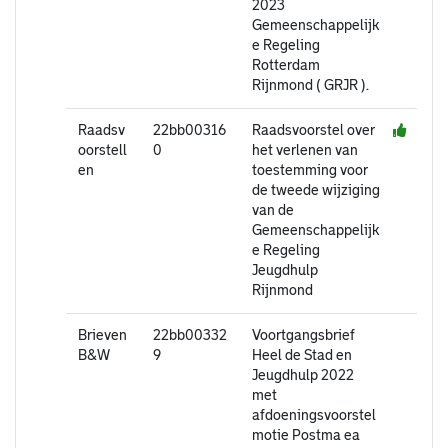
2023
Gemeenschappelijk
e Regeling
Rotterdam
Rijnmond ( GRJR ).
Raadsv
22bb00316
Raadsvoorstel over
oorstell
0
het verlenen van
en
toestemming voor
de tweede wijziging
van de
Gemeenschappelijk
e Regeling
Jeugdhulp
Rijnmond
Brieven
22bb00332
Voortgangsbrief
B&W
9
Heel de Stad en
Jeugdhulp 2022
met
afdoeningsvoorstel
motie Postma ea