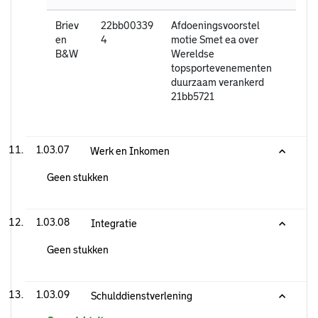
Briev
22bb00339
Afdoeningsvoorstel
en
4
motie Smet ea over
B&W
Wereldse
topsportevenementen
duurzaam verankerd
21bb5721
1.03.07
Werk en Inkomen
Geen stukken
1.03.08
Integratie
Geen stukken
1.03.09
Schulddienstverlening