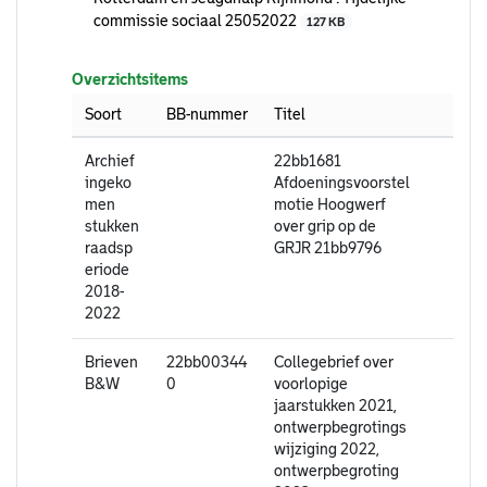
commissie sociaal 25052022
127 KB
Overzichtsitems
Soort
BB-nummer
Titel
Archief
22bb1681
ingeko
Afdoeningsvoorstel
men
motie Hoogwerf
stukken
over grip op de
raadsp
GRJR 21bb9796
eriode
2018-
2022
Brieven
22bb00344
Collegebrief over
B&W
0
voorlopige
jaarstukken 2021,
ontwerpbegrotings
wijziging 2022,
ontwerpbegroting