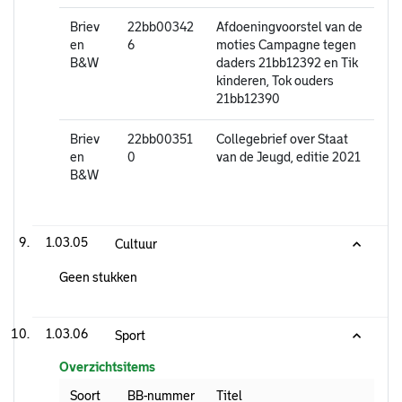
Briev
22bb00342
Afdoeningvoorstel van de
en
6
moties Campagne tegen
B&W
daders 21bb12392 en Tik
kinderen, Tok ouders
21bb12390
Briev
22bb00351
Collegebrief over Staat
en
0
van de Jeugd, editie 2021
B&W
1.03.05
Cultuur
Geen stukken
1.03.06
Sport
Overzichtsitems
Soort
BB-nummer
Titel