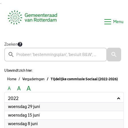
Ga naar de inhoud van deze pagina
Ga naar het zoeken
Ga naar het menu
Menu
Zoeken
U bevindt zich hier:
Home
Vergaderingen
Tijdelijke commissie Sociaal (2022-2026)
A
A
A
2022
2022
woensdag 29 juni
2022
woensdag 15 juni
2022
woensdag 8 juni