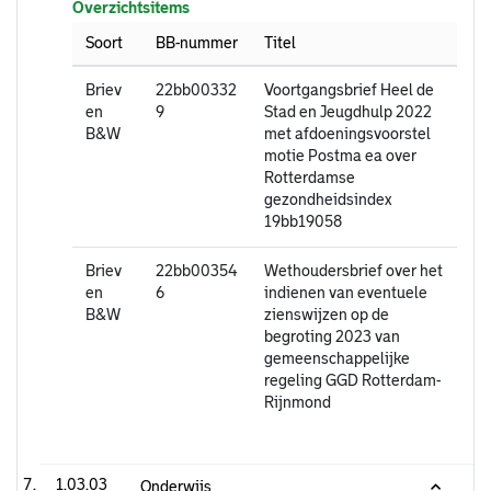
Overzichtsitems
Soort
BB-nummer
Titel
Briev
22bb00332
Voortgangsbrief Heel de
en
9
Stad en Jeugdhulp 2022
B&W
met afdoeningsvoorstel
motie Postma ea over
Rotterdamse
gezondheidsindex
19bb19058
Briev
22bb00354
Wethoudersbrief over het
en
6
indienen van eventuele
B&W
zienswijzen op de
begroting 2023 van
gemeenschappelijke
regeling GGD Rotterdam-
Rijnmond
1.03.03
Onderwijs