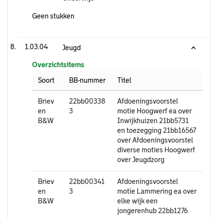
Geen stukken
1.03.04
Jeugd
Overzichtsitems
Soort
BB-nummer
Titel
Briev
22bb00338
Afdoeningsvoorstel
en
3
motie Hoogwerf ea over
B&W
Inwijkhuizen 21bb5731
en toezegging 21bb16567
over Afdoeningsvoorstel
diverse moties Hoogwerf
over Jeugdzorg
Briev
22bb00341
Afdoeningsvoorstel
en
3
motie Lammering ea over
B&W
elke wijk een
jongerenhub 22bb1276