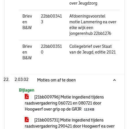
over Jeugdzorg
Briev
22bb00341
Afdoeningsvoorstel
en
3
motie Lammering ea over
B&W
elke wijk een
jongerenhub 22bb1276
Briev
22bb00351
Collegebrief over Staat
en
0
van de Jeugd, editie 2021
B&W
2.03.02
Moties om af te doen
Bijlagen
[21bb009796] Motie ingediend tijdens
raadsvergadering 060721 en 080721 door
Hoogwerf over grip op de GRJR
113 KB
[21bb005731] Motie ingediend tijdens
raadsvergadering 290421 door Hoogwerf ea over