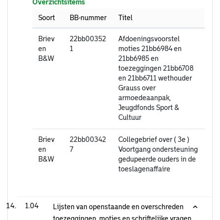
Overzichtsitems
Soort
BB-nummer
Titel
Briev
22bb00352
Afdoeningsvoorstel
en
1
moties 21bb6984 en
B&W
21bb6985 en
toezeggingen 21bb6708
en 21bb6711 wethouder
Grauss over
armoedeaanpak,
Jeugdfonds Sport &
Cultuur
Briev
22bb00342
Collegebrief over ( 3e )
en
7
Voortgang ondersteuning
B&W
gedupeerde ouders in de
toeslagenaffaire
1.04
Lijsten van openstaande en overschreden
toezeggingen, moties en schriftelijke vragen