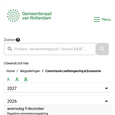
Ga naar de inhoud van deze pagina
Ga naar het zoeken
Ga naar het menu
Menu
Zoeken
U bevindt zich hier:
Home
Vergaderingen
Commissie Leefomgeving & Economie
A
A
A
2027
2026
2026
woensdag 9 december
Reguliere commissievergadering