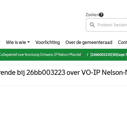
Zoeken
Wie is wie
Voorlichting
Over de gemeenteraad
Cont
Collegebrief over Voorlopig Ontwerp-IP Nelson Mandelapark
[26bb003230] Bijlage 7 behorende bi
rende bij 26bb003223 over VO-IP Nelson-