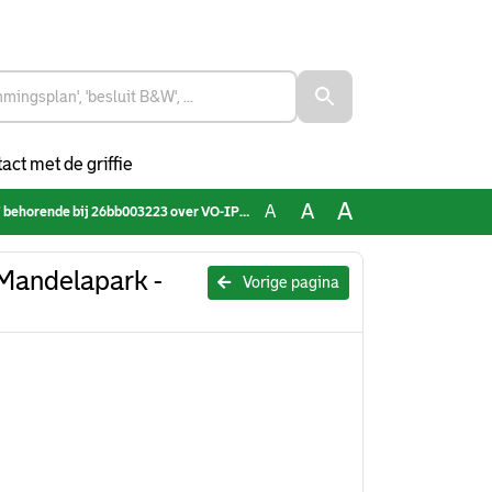
act met de griffie
A
A
A
j 26bb003223 over VO-IP Nelson-Mandelapark - Beplantingsplan
Mandelapark -
Vorige pagina