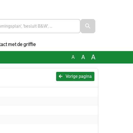
act met de griffie
A
A
A
Vorige pagina