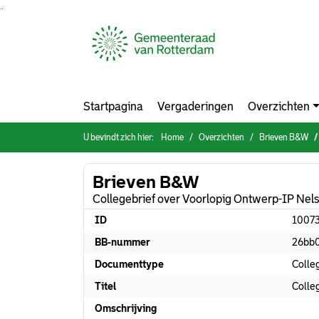
Ga naar de inhoud van deze pagina
Ga naar het zoeken
Ga naar het menu
Startpagina
Vergaderingen
Overzichten
U bevindt zich hier:
Home
Overzichten
Brieven B&W
Brieven B&W
Collegebrief over Voorlopig Ontwerp-IP Ne
ID
1007
BB-nummer
26bb
Documenttype
Colle
Titel
Colle
Omschrijving