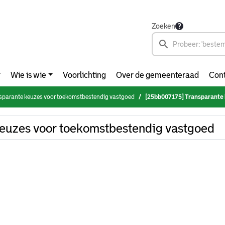
Zoeken
Wie is wie
Voorlichting
Over de gemeenteraad
Cont
sparante keuzes voor toekomstbestendig vastgoed
[25bb007175] Transparante k
euzes voor toekomstbestendig vastgoed