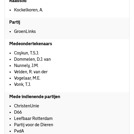
Raadslid
Kockelkoren, A.
Partij
GroenLinks
Medeondertekenaars
Coşkun, T.S.J.
Dommelen, D.J. van
Nunnely, J.M.
Velden, R. van der
Vogelaar, M.E.
Vonk, T.J.
Mede indienende partijen
ChristenUnie
D66
Leefbaar Rotterdam
Partij voor de Dieren
PvdA