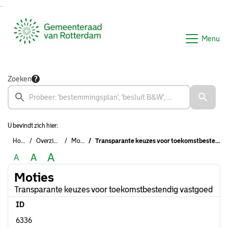
Ga naar de inhoud van deze pagina
Ga naar het zoeken
Ga naar het menu
Menu
Zoeken
U bevindt zich hier:
Home
Overzichten
Moties
Transparante keuzes voor toekomstbestendig vastgoed
A
A
A
Moties
Transparante keuzes voor toekomstbestendig vastgoed
ID
6336