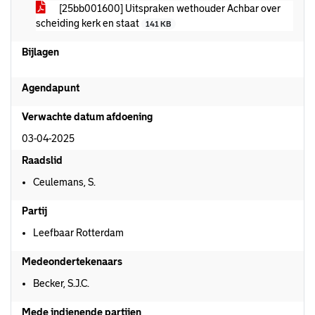
[25bb001600] Uitspraken wethouder Achbar over
scheiding kerk en staat
141 KB
Bijlagen
Agendapunt
Verwachte datum afdoening
03-04-2025
Raadslid
Ceulemans, S.
Partij
Leefbaar Rotterdam
Medeondertekenaars
Becker, S.J.C.
Mede indienende partijen