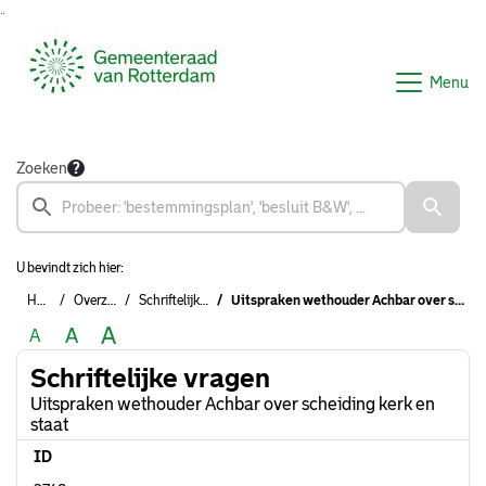
Ga naar de inhoud van deze pagina
Ga naar het zoeken
Ga naar het menu
Menu
Zoeken
U bevindt zich hier:
Home
Overzichten
Schriftelijke vragen
Uitspraken wethouder Achbar over scheiding kerk en staat
A
A
A
Schriftelijke vragen
Uitspraken wethouder Achbar over scheiding kerk en
staat
ID