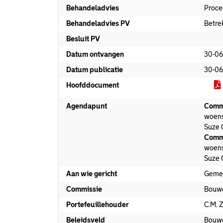
Behandeladvies
Proce
Behandeladvies PV
Betre
Besluit PV
Datum ontvangen
30-06
Datum publicatie
30-06
Hoofddocument
Agendapunt
Comm
woens
Suze 
Comm
woens
Suze 
Aan wie gericht
Geme
Commissie
Bouw
Portefeuillehouder
C.M. 
Beleidsveld
Bouw