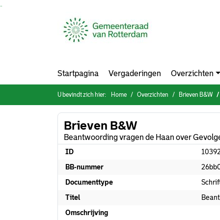
Ga naar de inhoud van deze pagina
Ga naar het zoeken
Ga naar het menu
Startpagina
Vergaderingen
Overzichten
U bevindt zich hier:
Home
Overzichten
Brieven B&W
Brieven B&W
Beantwoording vragen de Haan over Gevolgen
ID
1039
BB-nummer
26bb
Documenttype
Schri
Titel
Beant
Omschrijving