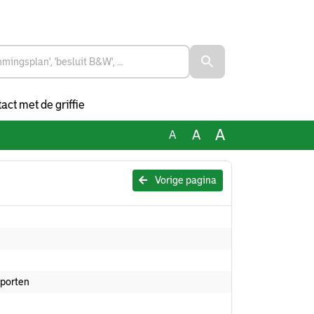
act met de griffie
A
A
A
Vorige pagina
pporten