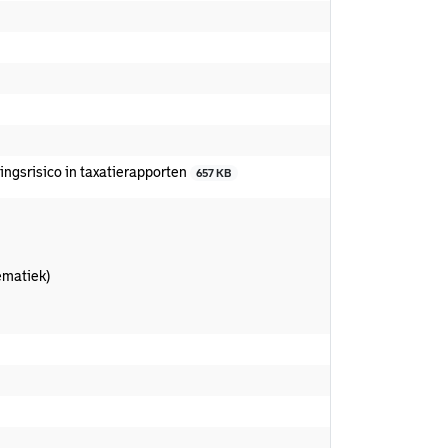
gsrisico in taxatierapporten
657 KB
ematiek)