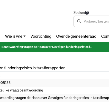
Zoeken
Wie is wie
Voorlichting
Over de gemeenteraad
Cont
Beantwoording vragen de Haan over Gevolgen funderingsrisico in taxatierapporten
 funderingsrisico in taxatierapporten
2
005138
ftelijke vraag beantwoording
woording vragen de Haan over Gevolgen funderingsrisico in taxatiera