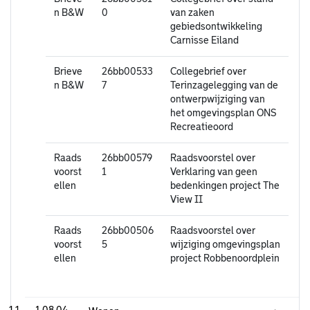
n B&W
0
van zaken
gebiedsontwikkeling
Carnisse Eiland
Brieve
26bb00533
Collegebrief over
n B&W
7
Terinzagelegging van de
ontwerpwijziging van
het omgevingsplan ONS
Recreatieoord
Raads
26bb00579
Raadsvoorstel over
voorst
1
Verklaring van geen
ellen
bedenkingen project The
View II
Raads
26bb00506
Raadsvoorstel over
voorst
5
wijziging omgevingsplan
ellen
project Robbenoordplein