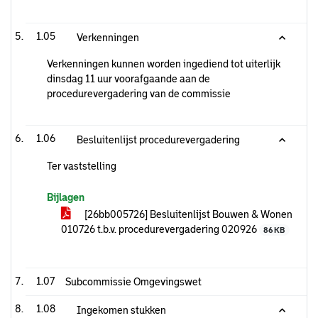
1.05
Verkenningen
Verkenningen kunnen worden ingediend tot uiterlijk
dinsdag 11 uur voorafgaande aan de
procedurevergadering van de commissie
1.06
Besluitenlijst procedurevergadering
Ter vaststelling
Bijlagen
[26bb005726] Besluitenlijst Bouwen & Wonen
010726 t.b.v. procedurevergadering 020926
86 KB
1.07
Subcommissie Omgevingswet
1.08
Ingekomen stukken