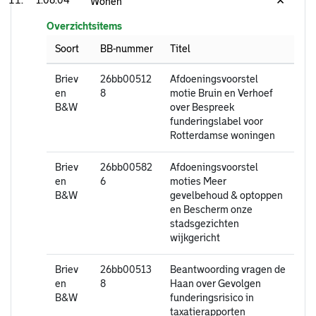
1.08.04
Wonen
Overzichtsitems
Soort
BB-nummer
Titel
Briev
26bb00512
Afdoeningsvoorstel
en
8
motie Bruin en Verhoef
B&W
over Bespreek
funderingslabel voor
Rotterdamse woningen
Briev
26bb00582
Afdoeningsvoorstel
en
6
moties Meer
B&W
gevelbehoud & optoppen
en Bescherm onze
stadsgezichten
wijkgericht
Briev
26bb00513
Beantwoording vragen de
en
8
Haan over Gevolgen
B&W
funderingsrisico in
taxatierapporten