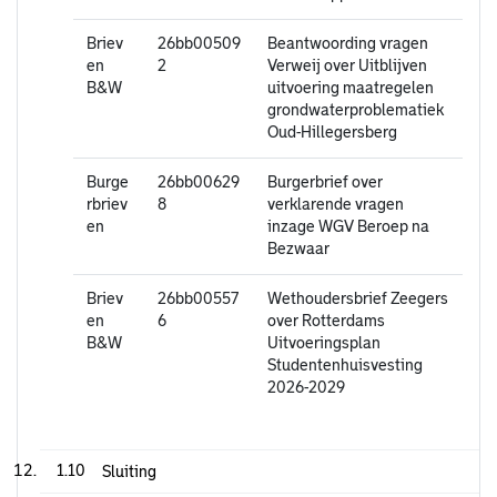
Briev
26bb00509
Beantwoording vragen
en
2
Verweij over Uitblijven
B&W
uitvoering maatregelen
grondwaterproblematiek
Oud-Hillegersberg
Burge
26bb00629
Burgerbrief over
rbriev
8
verklarende vragen
en
inzage WGV Beroep na
Bezwaar
Briev
26bb00557
Wethoudersbrief Zeegers
en
6
over Rotterdams
B&W
Uitvoeringsplan
Studentenhuisvesting
2026-2029
1.10
Sluiting