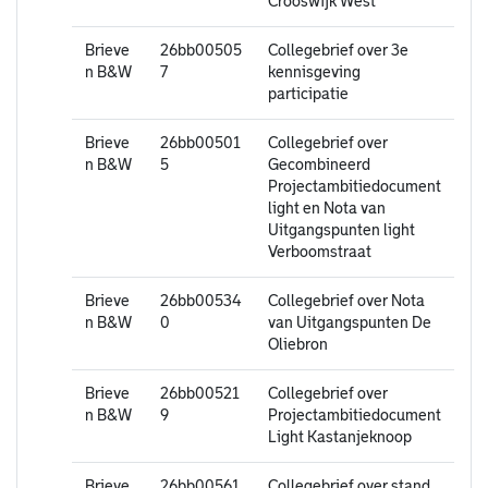
Crooswijk West
Brieve
26bb00505
Collegebrief over 3e
n B&W
7
kennisgeving
participatie
Brieve
26bb00501
Collegebrief over
n B&W
5
Gecombineerd
Projectambitiedocument
light en Nota van
Uitgangspunten light
Verboomstraat
Brieve
26bb00534
Collegebrief over Nota
n B&W
0
van Uitgangspunten De
Oliebron
Brieve
26bb00521
Collegebrief over
n B&W
9
Projectambitiedocument
Light Kastanjeknoop
Brieve
26bb00561
Collegebrief over stand