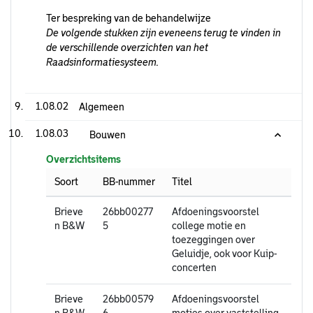
Ter bespreking van de behandelwijze
De volgende stukken zijn eveneens terug te vinden in
de verschillende overzichten van het
Raadsinformatiesysteem.
1.08.02
Algemeen
1.08.03
Bouwen
Overzichtsitems
Soort
BB-nummer
Titel
Brieve
26bb00277
Afdoeningsvoorstel
n B&W
5
college motie en
toezeggingen over
Geluidje, ook voor Kuip-
concerten
Brieve
26bb00579
Afdoeningsvoorstel