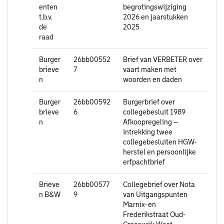
enten
begrotingswijziging
t.b.v.
2026 en jaarstukken
de
2025
raad
Burger
26bb00552
Brief van VERBETER over
brieve
7
vaart maken met
n
woorden en daden
Burger
26bb00592
Burgerbrief over
brieve
6
collegebesluit 1989
n
Afkoopregeling –
intrekking twee
collegebesluiten HGW-
herstel en persoonlijke
erfpachtbrief
Brieve
26bb00577
Collegebrief over Nota
n B&W
9
van Uitgangspunten
Marnix- en
Frederikstraat Oud-