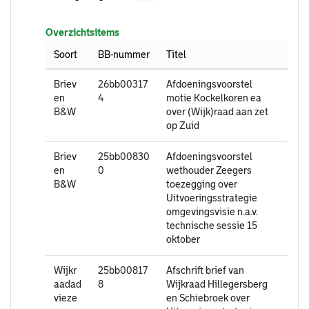
Overzichtsitems
Soort
BB-nummer
Titel
Briev
26bb00317
Afdoeningsvoorstel
en
4
motie Kockelkoren ea
B&W
over (Wijk)raad aan zet
op Zuid
Briev
25bb00830
Afdoeningsvoorstel
en
0
wethouder Zeegers
B&W
toezegging over
Uitvoeringsstrategie
omgevingsvisie n.a.v.
technische sessie 15
oktober
Wijkr
25bb00817
Afschrift brief van
aadad
8
Wijkraad Hillegersberg
vieze
en Schiebroek over