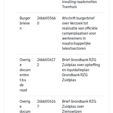
invulling raadsmoties
Tramhuis
Burger
26bb00566
Afschrift burgerbrief
brieve
0
over Verzoek tot
n
realisatie van officiële
camperplaatsen voor
werknemers in
maatschappelijke
tekortsectoren
Overig
26bb00617
Brief Grondbank RZG
e
2
Zuidplas over opheffing
docum
en liquidatieplan
enten
Grondbank RZG
t.b.v.
Zuidplas
de
raad
Overig
26bb00616
Brief Grondbank RZG
e
7
Zuidplas over
docum
Zienswijzen