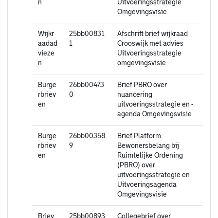
n
Uitvoeringsstrategie
Omgevingsvisie
Wijkr
25bb00831
Afschrift brief wijkraad
aadad
1
Crooswijk met advies
vieze
Uitvoeringsstrategie
n
omgevingsvisie
Burge
26bb00473
Brief PBRO over
rbriev
0
nuancering
en
uitvoeringsstrategie en -
agenda Omgevingsvisie
Burge
26bb00358
Brief Platform
rbriev
9
Bewonersbelang bij
en
Ruimtelijke Ordening
(PBRO) over
uitvoeringsstrategie en
Uitvoeringsagenda
Omgevingsvisie
Briev
25bb00893
Collegebrief over