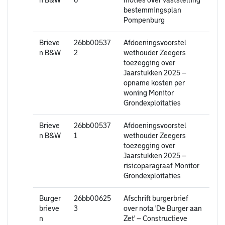
n B&W
6
moties over vaststelling
bestemmingsplan
Pompenburg
Brieve
26bb00537
Afdoeningsvoorstel
n B&W
2
wethouder Zeegers
toezegging over
Jaarstukken 2025 –
opname kosten per
woning Monitor
Grondexploitaties
Brieve
26bb00537
Afdoeningsvoorstel
n B&W
1
wethouder Zeegers
toezegging over
Jaarstukken 2025 –
risicoparagraaf Monitor
Grondexploitaties
Burger
26bb00625
Afschrift burgerbrief
brieve
3
over nota 'De Burger aan
n
Zet' – Constructieve