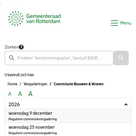
Ga naar de inhoud van deze pagina
Ga naar het zoeken
Ga naar het menu
Menu
Zoeken
U bevindt zich hier:
Home
Vergaderingen
Commissie Bouwen & Wonen
A
A
A
2026
2026
woensdag 9 december
Reguliere commissievergadering
2026
woensdag 25 november
Reguliere commissievergadering