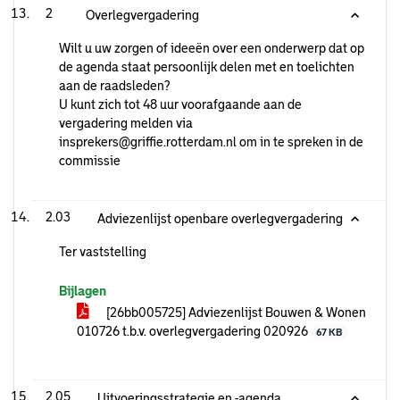
2
Overlegvergadering
Wilt u uw zorgen of ideeën over een onderwerp dat op
de agenda staat persoonlijk delen met en toelichten
aan de raadsleden?
U kunt zich tot 48 uur voorafgaande aan de
vergadering melden via
insprekers@griffie.rotterdam.nl om in te spreken in de
commissie
2.03
Adviezenlijst openbare overlegvergadering
Ter vaststelling
Bijlagen
[26bb005725] Adviezenlijst Bouwen & Wonen
010726 t.b.v. overlegvergadering 020926
67 KB
2.05
Uitvoeringsstrategie en -agenda