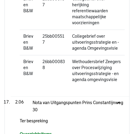
en
7
herijking
B&W
referentiewaarden
maatschappelijke
voorzieningen
Briev
25bb00551
Collegebrief over
en
7
uitvoeringsstrategie en -
B&W
agenda Omgevingsvisie
Briev
26bb00083
Wethoudersbrief Zeegers
en
8
over Proceswijziging
B&W
uitvoeringsstrategie - en
agenda omgevingsvisie
2.06
Nota van Uitgangspunten Prins Constantijnweg
30
Ter bespreking