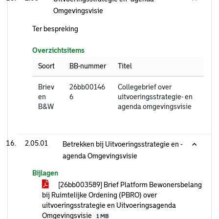
Omgevingsvisie
Ter bespreking
Overzichtsitems
Soort
BB-nummer
Titel
Briev
26bb00146
Collegebrief over
en
6
uitvoeringsstrategie- en
B&W
agenda omgevingsvisie
2.05.01
Betrekken bij Uitvoeringsstrategie en -
agenda Omgevingsvisie
Bijlagen
[26bb003589] Brief Platform Bewonersbelang
bij Ruimtelijke Ordening (PBRO) over
uitvoeringsstrategie en Uitvoeringsagenda
Omgevingsvisie
1 MB