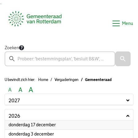
Ga naar de inhoud van deze pagina
Ga naar het zoeken
Ga naar het menu
Menu
Zoeken
U bevindt zich hier:
Home
Vergaderingen
Gemeenteraad
A
A
A
2027
2026
2026
donderdag 17 december
2026
donderdag 3 december