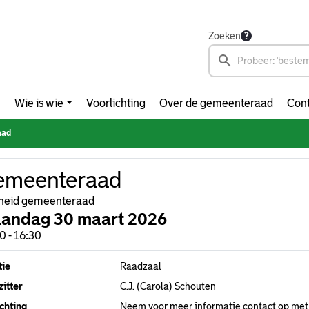
Zoeken
Wie is wie
Voorlichting
Over de gemeenteraad
Cont
aad
emeenteraad
heid gemeenteraad
andag 30 maart 2026
0 - 16:30
tie
Raadzaal
itter
C.J. (Carola) Schouten
chting
Neem voor meer informatie contact op met 