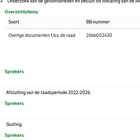
.2
Onderzoek van de geloofsbrieven en besluit tot toelating van de 
Overzichtsitems
Soort
BB-nummer
Overige documenten t.b.v. de raad
26bb002430
Sprekers
Afsluiting van de raadsperiode 2022-2026.
Sprekers
Sluiting.
Sprekers