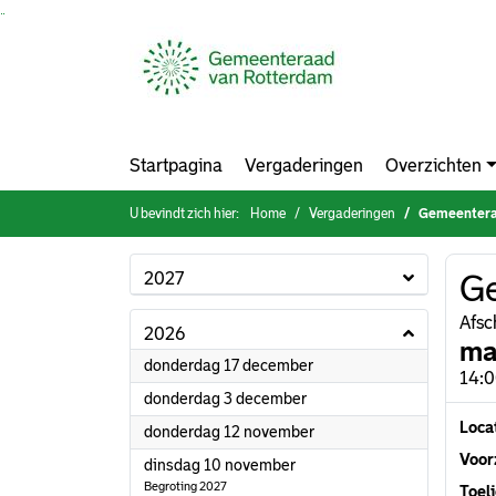
Ga naar de inhoud van deze pagina
Ga naar het zoeken
Ga naar het menu
Startpagina
Vergaderingen
Overzichten
U bevindt zich hier:
Home
Vergaderingen
Gemeenter
2027
G
Afsc
2026
ma
2026
donderdag 17 december
14:0
2026
donderdag 3 december
Loca
2026
donderdag 12 november
Voorz
2026
dinsdag 10 november
Begroting 2027
Toeli