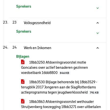
Sprekers
23
Volksgezondheid
Sprekers
24
Werk en Inkomen
Bijlagen
18bb3250 Afdoeningsvoorstel motie
Goncalves over actief benaderen gezinnen
voedselbank 16bb8800
846 KB
18bb3530 Bijlage behorende bij 18bb3529 -
terugblik 2017 Jongeren aan de SlagRotterdams
actieprogramma tegen jeugdwerkloosheid
791 KB
18bb3863 Afdoeningsvoorstel wethouder
Struijvenberg toezegging 18bb3271 over uitbetalen