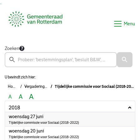
Ga naar de inhoud van deze pagina
Ga naar het zoeken
Ga naar het menu
Menu
Zoeken
U bevindt zich hier:
Home
Vergaderingen
Tijdelijke commissie voor Sociaal (2018-2022)
A
A
A
2018
2018
woensdag 27 juni
Tijdelijke commissie voor Sociaal (2018-2022)
2018
woensdag 20 juni
Tijdelijke commissie voor Sociaal (2018-2022)