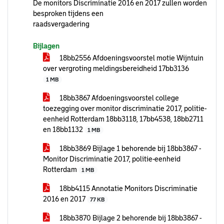
De monitors Discriminatie 2016 en 2017 zullen worden
besproken tijdens een
raadsvergadering
Bijlagen
18bb2556 Afdoeningsvoorstel motie Wijntuin
over vergroting meldingsbereidheid 17bb3136
1 MB
18bb3867 Afdoeningsvoorstel college
toezegging over monitor discriminatie 2017, politie-
eenheid Rotterdam 18bb3118, 17bb4538, 18bb2711
en 18bb1132
1 MB
18bb3869 Bijlage 1 behorende bij 18bb3867 -
Monitor Discriminatie 2017, politie-eenheid
Rotterdam
1 MB
18bb4115 Annotatie Monitors Discriminatie
2016 en 2017
77 KB
18bb3870 Bijlage 2 behorende bij 18bb3867 -