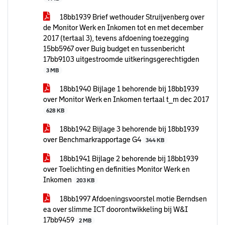
18bb1939 Brief wethouder Struijvenberg over
de Monitor Werk en Inkomen tot en met december
2017 (tertaal 3), tevens afdoening toezegging
15bb5967 over Buig budget en tussenbericht
17bb9103 uitgestroomde uitkeringsgerechtigden
3 MB
18bb1940 Bijlage 1 behorende bij 18bb1939
over Monitor Werk en Inkomen tertaal t_m dec 2017
628 KB
18bb1942 Bijlage 3 behorende bij 18bb1939
over Benchmarkrapportage G4
344 KB
18bb1941 Bijlage 2 behorende bij 18bb1939
over Toelichting en definities Monitor Werk en
Inkomen
203 KB
18bb1997 Afdoeningsvoorstel motie Berndsen
ea over slimme ICT doorontwikkeling bij W&I
17bb9459
2 MB