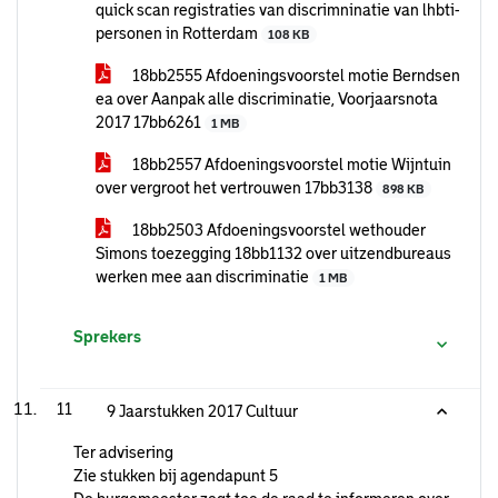
quick scan registraties van discrimninatie van lhbti-
personen in Rotterdam
108 KB
18bb2555 Afdoeningsvoorstel motie Berndsen
ea over Aanpak alle discriminatie, Voorjaarsnota
2017 17bb6261
1 MB
18bb2557 Afdoeningsvoorstel motie Wijntuin
over vergroot het vertrouwen 17bb3138
898 KB
18bb2503 Afdoeningsvoorstel wethouder
Simons toezegging 18bb1132 over uitzendbureaus
werken mee aan discriminatie
1 MB
Sprekers
11
9 Jaarstukken 2017 Cultuur
Ter advisering
Zie stukken bij agendapunt 5