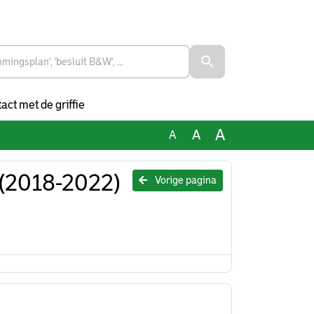
act met de griffie
A
A
A
 (2018-2022)
Vorige pagina