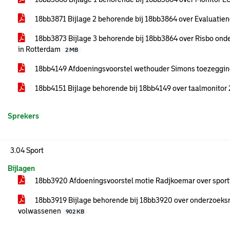
18bb3871 Bijlage 2 behorende bij 18bb3864 over Evaluatie
18bb3873 Bijlage 3 behorende bij 18bb3864 over Risbo ond
in Rotterdam
2 MB
18bb4149 Afdoeningsvoorstel wethouder Simons toezegging
18bb4151 Bijlage behorende bij 18bb4149 over taalmonitor
Sprekers
3.04 Sport
Bijlagen
18bb3920 Afdoeningsvoorstel motie Radjkoemar over spor
18bb3919 Bijlage behorende bij 18bb3920 over onderzoeksr
volwassenen
902 KB