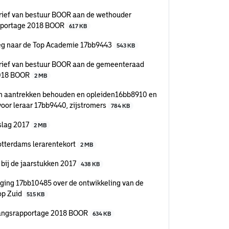
rief van bestuur BOOR aan de wethouder
apportage 2018 BOOR
617 KB
eg naar de Top Academie 17bb9443
543 KB
brief van bestuur BOOR aan de gemeenteraad
2018 BOOR
2 MB
en aantrekken behouden en opleiden16bb8910 en
 voor leraar 17bb9440, zijstromers
784 KB
slag 2017
2 MB
otterdams lerarentekort
2 MB
 bij de jaarstukken 2017
438 KB
ing 17bb10485 over de ontwikkeling van de
op Zuid
515 KB
tgangsrapportage 2018 BOOR
634 KB