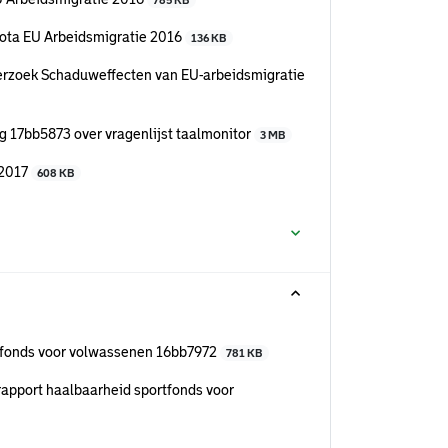
785 KB
nota EU Arbeidsmigratie 2016
136 KB
erzoek Schaduweffecten van EU-arbeidsmigratie
 17bb5873 over vragenlijst taalmonitor
3 MB
 2017
608 KB
tfonds voor volwassenen 16bb7972
781 KB
apport haalbaarheid sportfonds voor