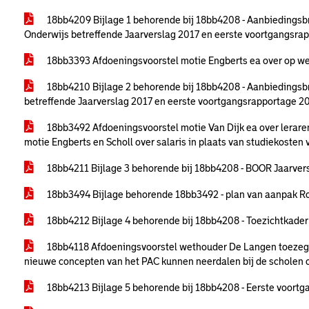
18bb4209 Bijlage 1 behorende bij 18bb4208 - Aanbiedingsb
Onderwijs betreffende Jaarverslag 2017 en eerste voortgangsr
18bb3393 Afdoeningsvoorstel motie Engberts ea over op w
18bb4210 Bijlage 2 behorende bij 18bb4208 - Aanbiedings
betreffende Jaarverslag 2017 en eerste voortgangsrapportage 
18bb3492 Afdoeningsvoorstel motie Van Dijk ea over lerar
motie Engberts en Scholl over salaris in plaats van studiekosten
18bb4211 Bijlage 3 behorende bij 18bb4208 - BOOR Jaarver
18bb3494 Bijlage behorende 18bb3492 - plan van aanpak R
18bb4212 Bijlage 4 behorende bij 18bb4208 - Toezichtkader
18bb4118 Afdoeningsvoorstel wethouder De Langen toezegg
nieuwe concepten van het PAC kunnen neerdalen bij de scholen 
18bb4213 Bijlage 5 behorende bij 18bb4208 - Eerste voor