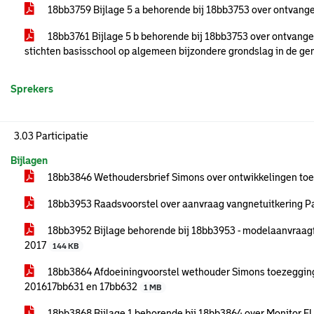
18bb3759 Bijlage 5 a behorende bij 18bb3753 over ontvang
18bb3761 Bijlage 5 b behorende bij 18bb3753 over ontvange
stichten basisschool op algemeen bijzondere grondslag in de 
Sprekers
3.03 Participatie
Bijlagen
18bb3846 Wethoudersbrief Simons over ontwikkelingen toe
18bb3953 Raadsvoorstel over aanvraag vangnetuitkering P
18bb3952 Bijlage behorende bij 18bb3953 - modelaanvraagf
2017
144 KB
18bb3864 Afdoeiningvoorstel wethouder Simons toezegging
201617bb631 en 17bb632
1 MB
18bb3868 Bijlage 1 behorende bij 18bb3864 over Monitor E