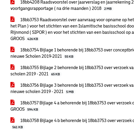
18bb4208 Raadsvoorstel over jaarverslag en jaarrekening 2
voortgangsrapportage ( na drie maanden ) 2018
2 MB
18bb3753 Raadsvoorstel over aanvraag voor opname op het 
het Plan ) voor het stichten van een Islamitische basisschool doo
Rijnmond ( SIPOR ) en voor het stichten van een basisschool op 
GROOS
426 KB
18bb3754 Bijlage 1 behorende bij 18bb3753 over conceptbrief
nieuwe Scholen 2019-2021
55 KB
18bb3755 Bijlage 2 behorende bij 18bb3753 over verzoek v
scholen 2019 - 2021
65 KB
18bb3756 Bijlage 3 behorende bij 18bb3753 over verzoek v
nieuwe scholen 2019 - 2021
5 MB
18bb3757 Bijlage 4 a behorende bij 18bb3753 over verzoek d
GROOS
594 KB
18bb3758 Bijlage 4 b behorende bij 18bb3753 over verzoek 
561 KB