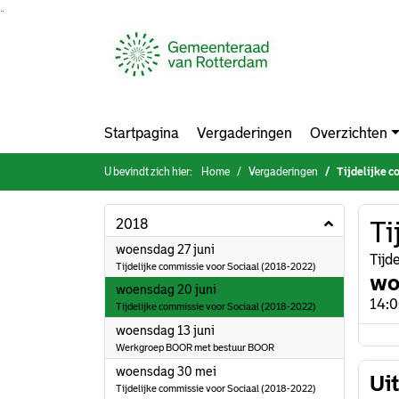
Ga naar de inhoud van deze pagina
Ga naar het zoeken
Ga naar het menu
Startpagina
Vergaderingen
Overzichten
U bevindt zich hier:
Home
Vergaderingen
Tijdelijke c
2018
Ti
2018
woensdag 27 juni
Tijd
Tijdelijke commissie voor Sociaal (2018-2022)
wo
2018
woensdag 20 juni
14:
Tijdelijke commissie voor Sociaal (2018-2022)
2018
woensdag 13 juni
Werkgroep BOOR met bestuur BOOR
2018
woensdag 30 mei
Ui
Tijdelijke commissie voor Sociaal (2018-2022)