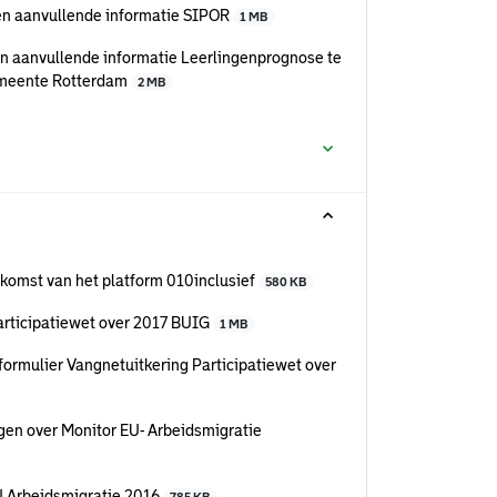
en aanvullende informatie SIPOR
1 MB
n aanvullende informatie Leerlingenprognose te
gemeente Rotterdam
2 MB
komst van het platform 010inclusief
580 KB
articipatiewet over 2017 BUIG
1 MB
ormulier Vangnetuitkering Participatiewet over
en over Monitor EU- Arbeidsmigratie
U Arbeidsmigratie 2016