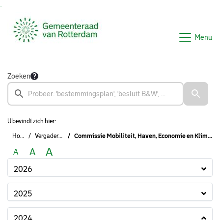
Ga naar de inhoud van deze pagina
Ga naar het zoeken
Ga naar het menu
Menu
Zoeken
U bevindt zich hier:
Home
Vergaderingen
Commissie Mobiliteit, Haven, Economie en Klimaat (2022-2026)
A
A
A
2026
2025
2024