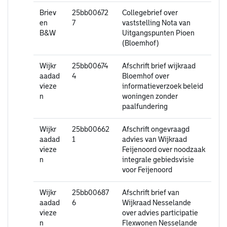
Briev
25bb00672
Collegebrief over
en
7
vaststelling Nota van
B&W
Uitgangspunten Pioen
(Bloemhof)
Wijkr
25bb00674
Afschrift brief wijkraad
aadad
4
Bloemhof over
vieze
informatieverzoek beleid
n
woningen zonder
paalfundering
Wijkr
25bb00662
Afschrift ongevraagd
aadad
1
advies van Wijkraad
vieze
Feijenoord over noodzaak
n
integrale gebiedsvisie
voor Feijenoord
Wijkr
25bb00687
Afschrift brief van
aadad
6
Wijkraad Nesselande
vieze
over advies participatie
n
Flexwonen Nesselande