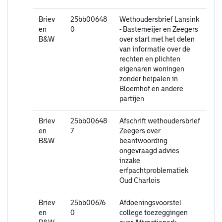
Briev
25bb00648
Wethoudersbrief Lansink
en
0
- Bastemeijer en Zeegers
B&W
over start met het delen
van informatie over de
rechten en plichten
eigenaren woningen
zonder heipalen in
Bloemhof en andere
partijen
Briev
25bb00648
Afschrift wethoudersbrief
en
7
Zeegers over
B&W
beantwoording
ongevraagd advies
inzake
erfpachtproblematiek
Oud Charlois
Briev
25bb00676
Afdoeningsvoorstel
en
0
college toezeggingen