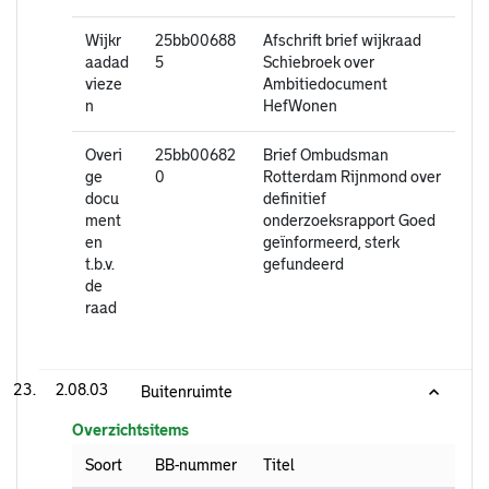
Wijkr
25bb00688
Afschrift brief wijkraad
aadad
5
Schiebroek over
vieze
Ambitiedocument
n
HefWonen
Overi
25bb00682
Brief Ombudsman
ge
0
Rotterdam Rijnmond over
docu
definitief
ment
onderzoeksrapport Goed
en
geïnformeerd, sterk
t.b.v.
gefundeerd
de
raad
2.08.03
Buitenruimte
Overzichtsitems
Soort
BB-nummer
Titel