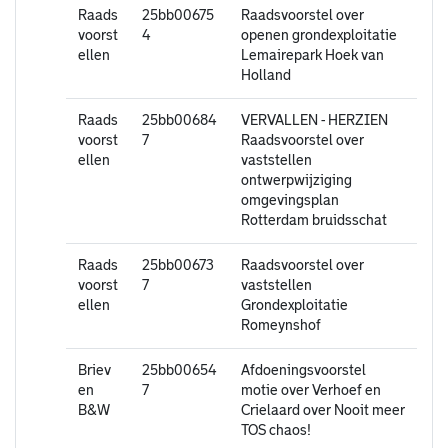
Raads
25bb00675
Raadsvoorstel over
voorst
4
openen grondexploitatie
ellen
Lemairepark Hoek van
Holland
Raads
25bb00684
VERVALLEN - HERZIEN
voorst
7
Raadsvoorstel over
ellen
vaststellen
ontwerpwijziging
omgevingsplan
Rotterdam bruidsschat
Raads
25bb00673
Raadsvoorstel over
voorst
7
vaststellen
ellen
Grondexploitatie
Romeynshof
Briev
25bb00654
Afdoeningsvoorstel
en
7
motie over Verhoef en
B&W
Crielaard over Nooit meer
TOS chaos!