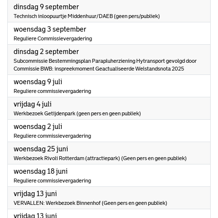
2025
dinsdag 9 september
Technisch inloopuurtje Middenhuur/DAEB (geen pers/publiek)
2025
woensdag 3 september
Reguliere Commissievergadering
2025
dinsdag 2 september
Subcommissie Bestemmingsplan Parapluherziening Hytransport gevolgd door
Commissie BWB: inspreekmoment Geactualiseerde Welstandsnota 2025
2025
woensdag 9 juli
Reguliere commissievergadering
2025
vrijdag 4 juli
Werkbezoek Getijdenpark (geen pers en geen publiek)
2025
woensdag 2 juli
Reguliere commissievergadering
2025
woensdag 25 juni
Werkbezoek Rivoli Rotterdam (attractiepark) (Geen pers en geen publiek)
2025
woensdag 18 juni
Reguliere commissievergadering
2025
vrijdag 13 juni
VERVALLEN: Werkbezoek Binnenhof (Geen pers en geen publiek)
2025
vrijdag 13 juni