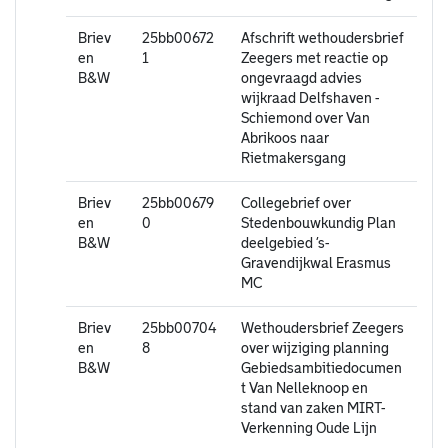
Briev
25bb00672
Afschrift wethoudersbrief
en
1
Zeegers met reactie op
B&W
ongevraagd advies
wijkraad Delfshaven -
Schiemond over Van
Abrikoos naar
Rietmakersgang
Briev
25bb00679
Collegebrief over
en
0
Stedenbouwkundig Plan
B&W
deelgebied ’s-
Gravendijkwal Erasmus
MC
Briev
25bb00704
Wethoudersbrief Zeegers
en
8
over wijziging planning
B&W
Gebiedsambitiedocumen
t Van Nelleknoop en
stand van zaken MIRT-
Verkenning Oude Lijn