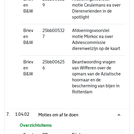
en
9
motie Ceulemans ea over
B&W
Dierenvrienden in de
spotlight
Briev
25bb00532
Afdoeningsvoorstel
en
7
motie Morkoc ea over
B&W
Adviescommissie
dierenwelzijn op de kaart
Briev
25bb00625
Beantwoording vragen
en
6
van Wifferen over de
B&W
opmars van de Aziatische
hoornaar en de
bescherming van bijen in
Rotterdam
1.04.02
Moties om af te doen
Overzichtsitems