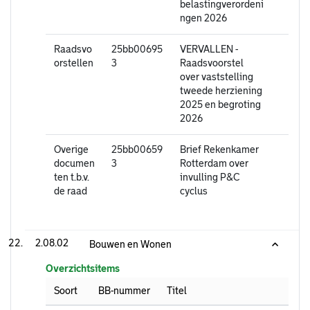
belastingverordeni
ngen 2026
Raadsvo
25bb00695
VERVALLEN -
orstellen
3
Raadsvoorstel
over vaststelling
tweede herziening
2025 en begroting
2026
Overige
25bb00659
Brief Rekenkamer
documen
3
Rotterdam over
ten t.b.v.
invulling P&C
de raad
cyclus
2.08.02
Bouwen en Wonen
Overzichtsitems
Soort
BB-nummer
Titel