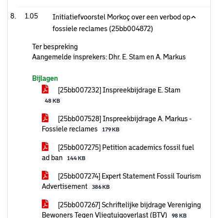
1.05
Initiatiefvoorstel Morkoç over een verbod op
fossiele reclames (25bb004872)
Ter bespreking
Aangemelde insprekers: Dhr. E. Stam en A. Markus
Bijlagen
[25bb007232] Inspreekbijdrage E. Stam
48 KB
[25bb007528] Inspreekbijdrage A. Markus -
Fossiele reclames
179 KB
[25bb007275] Petition academics fossil fuel
ad ban
144 KB
[25bb007274] Expert Statement Fossil Tourism
Advertisement
386 KB
[25bb007267] Schriftelijke bijdrage Vereniging
Bewoners Tegen Vliegtuigoverlast (BTV)
98 KB