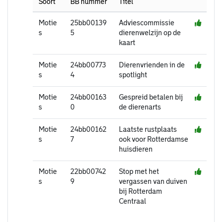
Soort
BB nummer
Titel
Motie
25bb00139
Adviescommissie
s
5
dierenwelzijn op de
kaart
Motie
24bb00773
Dierenvrienden in de
s
4
spotlight
Motie
24bb00163
Gespreid betalen bij
s
0
de dierenarts
Motie
24bb00162
Laatste rustplaats
s
7
ook voor Rotterdamse
huisdieren
Motie
22bb00742
Stop met het
s
9
vergassen van duiven
bij Rotterdam
Centraal