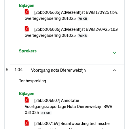
Bijlagen
[25bb006685] Adviezenlijst BWB 170925 t.b.v.
overlegvergadering 081025
70 KB
[25bb006886] Adviezenlijst BWB 240925 t.b.v.
overlegvergadering 081025
76 KB
Sprekers
1.04
Voortgang nota Dierenwelzijn
Ter bespreking
Bijlagen
[25bb006807] Annotatie
Voortgangsrapportage Nota Dierenwelzijn BWB
081025
81 KB
[25bb007169] Beantwoording technische