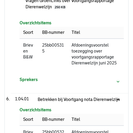
vragen GroenLinks over Voortgangsrapportage
Dierenwelzijn
250 KB
Overzichtsitems
Soort
BB-nummer
Titel
Briev
25bb00531
Afdoeningsvoorstel
en
5
toezegging over
B&W
voortgangsrapportage
Dierenwelzijn juni 2025
Sprekers
1.04.01
Betrekken bij Voortgang nota Dierenwelzijn
Overzichtsitems
Soort
BB-nummer
Titel
Briev
25bb00532
Afdoeningsvoorstel