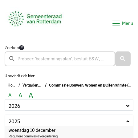
Ga naar de inhoud van deze pagina
Ga naar het zoeken
Ga naar het menu
Menu
Zoeken
U bevindt zich hier:
Home
Vergaderingen
Commissie Bouwen, Wonen en Buitenruimte (2022-2026)
A
A
A
2026
2025
2025
woensdag 10 december
Reguliere commissievergadering