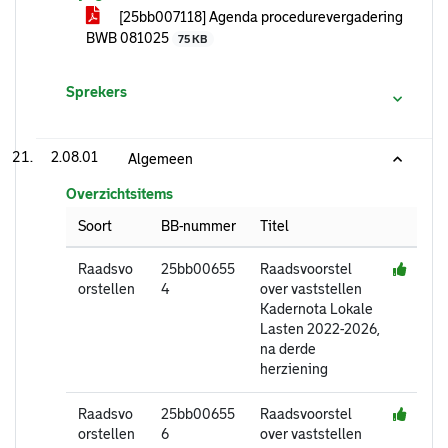
[25bb007118] Agenda procedurevergadering
BWB 081025
75 KB
Sprekers
2.08.01
Algemeen
Overzichtsitems
Soort
BB-nummer
Titel
Raadsvo
25bb00655
Raadsvoorstel
orstellen
4
over vaststellen
Kadernota Lokale
Lasten 2022-2026,
na derde
herziening
Raadsvo
25bb00655
Raadsvoorstel
orstellen
6
over vaststellen