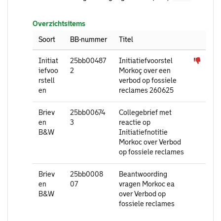
Overzichtsitems
Soort
BB-nummer
Titel
Initiat
25bb00487
Initiatiefvoorstel
iefvoo
2
Morkoç over een
rstell
verbod op fossiele
en
reclames 260625
Briev
25bb00674
Collegebrief met
en
3
reactie op
B&W
Initiatiefnotitie
Morkoc over Verbod
op fossiele reclames
Briev
25bb0008
Beantwoording
en
07
vragen Morkoc ea
B&W
over Verbod op
fossiele reclames