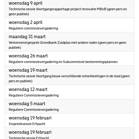
2025
woensdag 9 april
Technische sessie Voortgangsrapportage project renovatie MBvB (geen pers en
geen publiek)
2025
woensdag 2 april
Reguliere commissievergadering
2025
maandag 31 maart
Verkennend gesprek Grondbank Zuidplas met andere raden (geen pers en geen
publiek)
2025
woensdag 26 maart
Reguliere commissievergadering en Subcommissie bestemmingsplannen
2025
woensdag 19 maart
Technische sessie Voortgang bouw verschillende ontwikkelingen in de stad (geen
pers en publiek)
2025
woensdag 12 maart
Reguliere Commissievergadering
2025
woensdag 5 maart
Reguliere Commissievergadering
2025
woensdag 19 februari
Inspreeksessie Erfpacht
2025
woensdag 19 februari
Technische sessie Erfpacht