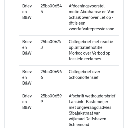
Briev
25bb00654
Afdoeningsvoorstel
en
5
motie Abrahamse en Van
B&W
Schaik over over Let op -
dit is een
zwerfafvalrepressiezone
Briev
25bb00674
Collegebrief met reactie
en
3
op Initiatiefnotitie
B&W
Morkoc over Verbod op
fossiele reclames
Briev
25bb00696
Collegebrief over
en
6
Schoonoffensief
B&W
Briev
25bb00659
Afschrift wethoudersbrief
en
9
Lansink - Bastemeijer
B&W
met ongevraagd advies
Sibajakstraat van
wijkraad Delfshaven
Schiemond