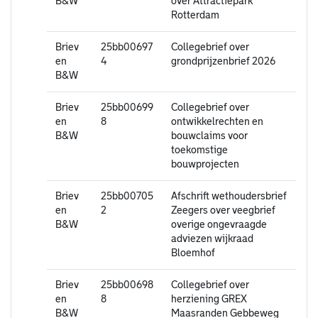
B&W
over Attractiepark
Rotterdam
Briev
25bb00697
Collegebrief over
en
4
grondprijzenbrief 2026
B&W
Briev
25bb00699
Collegebrief over
en
8
ontwikkelrechten en
B&W
bouwclaims voor
toekomstige
bouwprojecten
Briev
25bb00705
Afschrift wethoudersbrief
en
2
Zeegers over veegbrief
B&W
overige ongevraagde
adviezen wijkraad
Bloemhof
Briev
25bb00698
Collegebrief over
en
8
herziening GREX
B&W
Maasranden Gebbeweg