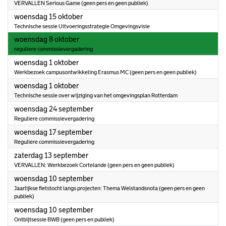
VERVALLEN Serious Game (geen pers en geen publiek)
2025
woensdag 15 oktober
Technische sessie Uitvoeringsstrategie Omgevingsvisie
2025
woensdag 8 oktober
reguliere commissievergadering
2025
woensdag 1 oktober
Werkbezoek campusontwikkeling Erasmus MC (geen pers en geen publiek)
2025
woensdag 1 oktober
Technische sessie over wijziging van het omgevingsplan Rotterdam
2025
woensdag 24 september
Reguliere commissievergadering
2025
woensdag 17 september
Reguliere commissievergadering
2025
zaterdag 13 september
VERVALLEN: Werkbezoek Cortelande (geen pers en geen publiek)
2025
woensdag 10 september
Jaarlijkse fietstocht langs projecten: Thema Welstandsnota (geen pers en geen
publiek)
2025
woensdag 10 september
Ontbijtsessie BWB (geen pers en publiek)