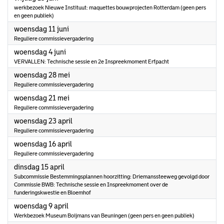
werkbezoek Nieuwe Instituut: maquettes bouwprojecten Rotterdam (geen pers
en geen publiek)
2025
woensdag 11 juni
Reguliere commissievergadering
2025
woensdag 4 juni
VERVALLEN: Technische sessie en 2e Inspreekmoment Erfpacht
2025
woensdag 28 mei
Reguliere commissievergadering
2025
woensdag 21 mei
Reguliere commissievergadering
2025
woensdag 23 april
Reguliere commissievergadering
2025
woensdag 16 april
Reguliere commissievergadering
2025
dinsdag 15 april
Subcommissie Bestemmingsplannen hoorzitting: Driemanssteeweg gevolgd door
Commissie BWB: Technische sessie en Inspreekmoment over de
funderingskwestie en Bloemhof
2025
woensdag 9 april
Werkbezoek Museum Boijmans van Beuningen (geen pers en geen publiek)