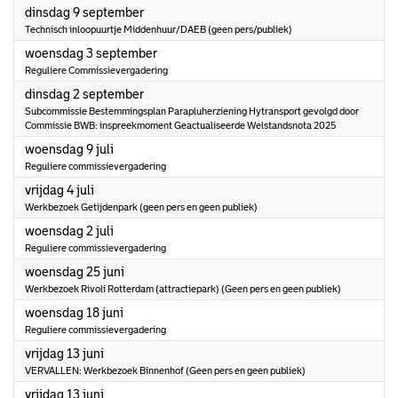
2025
dinsdag 9 september
Technisch inloopuurtje Middenhuur/DAEB (geen pers/publiek)
2025
woensdag 3 september
Reguliere Commissievergadering
2025
dinsdag 2 september
Subcommissie Bestemmingsplan Parapluherziening Hytransport gevolgd door
Commissie BWB: inspreekmoment Geactualiseerde Welstandsnota 2025
2025
woensdag 9 juli
Reguliere commissievergadering
2025
vrijdag 4 juli
Werkbezoek Getijdenpark (geen pers en geen publiek)
2025
woensdag 2 juli
Reguliere commissievergadering
2025
woensdag 25 juni
Werkbezoek Rivoli Rotterdam (attractiepark) (Geen pers en geen publiek)
2025
woensdag 18 juni
Reguliere commissievergadering
2025
vrijdag 13 juni
VERVALLEN: Werkbezoek Binnenhof (Geen pers en geen publiek)
2025
vrijdag 13 juni