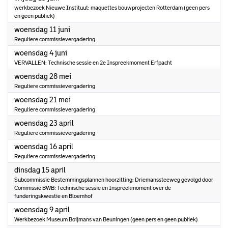
werkbezoek Nieuwe Instituut: maquettes bouwprojecten Rotterdam (geen pers
en geen publiek)
2025
woensdag 11 juni
Reguliere commissievergadering
2025
woensdag 4 juni
VERVALLEN: Technische sessie en 2e Inspreekmoment Erfpacht
2025
woensdag 28 mei
Reguliere commissievergadering
2025
woensdag 21 mei
Reguliere commissievergadering
2025
woensdag 23 april
Reguliere commissievergadering
2025
woensdag 16 april
Reguliere commissievergadering
2025
dinsdag 15 april
Subcommissie Bestemmingsplannen hoorzitting: Driemanssteeweg gevolgd door
Commissie BWB: Technische sessie en Inspreekmoment over de
funderingskwestie en Bloemhof
2025
woensdag 9 april
Werkbezoek Museum Boijmans van Beuningen (geen pers en geen publiek)