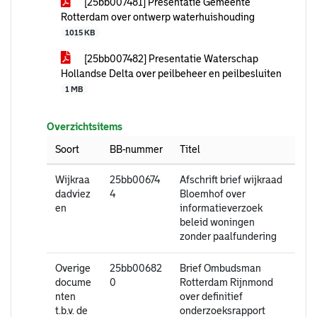
[25bb007481] Presentatie Gemeente
Rotterdam over ontwerp waterhuishouding
1015 KB
[25bb007482] Presentatie Waterschap
Hollandse Delta over peilbeheer en peilbesluiten
1 MB
Overzichtsitems
Soort
BB-nummer
Titel
Wijkraa
25bb00674
Afschrift brief wijkraad
dadviez
4
Bloemhof over
en
informatieverzoek
beleid woningen
zonder paalfundering
Overige
25bb00682
Brief Ombudsman
docume
0
Rotterdam Rijnmond
nten
over definitief
t.b.v. de
onderzoeksrapport