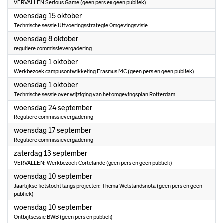
VERVALLEN Serious Game (geen pers en geen publiek)
2025
woensdag 15 oktober
Technische sessie Uitvoeringsstrategie Omgevingsvisie
2025
woensdag 8 oktober
reguliere commissievergadering
2025
woensdag 1 oktober
Werkbezoek campusontwikkeling Erasmus MC (geen pers en geen publiek)
2025
woensdag 1 oktober
Technische sessie over wijziging van het omgevingsplan Rotterdam
2025
woensdag 24 september
Reguliere commissievergadering
2025
woensdag 17 september
Reguliere commissievergadering
2025
zaterdag 13 september
VERVALLEN: Werkbezoek Cortelande (geen pers en geen publiek)
2025
woensdag 10 september
Jaarlijkse fietstocht langs projecten: Thema Welstandsnota (geen pers en geen
publiek)
2025
woensdag 10 september
Ontbijtsessie BWB (geen pers en publiek)