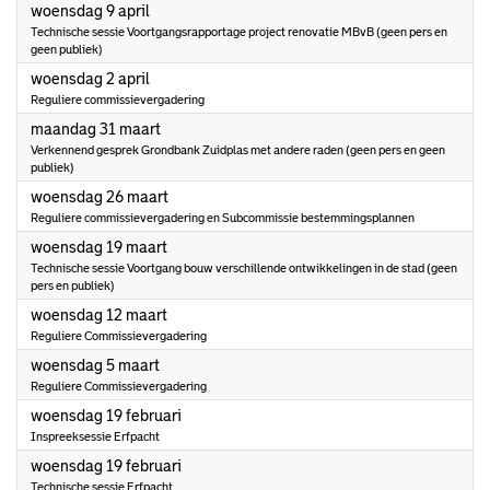
2025
woensdag 9 april
Technische sessie Voortgangsrapportage project renovatie MBvB (geen pers en
geen publiek)
2025
woensdag 2 april
Reguliere commissievergadering
2025
maandag 31 maart
Verkennend gesprek Grondbank Zuidplas met andere raden (geen pers en geen
publiek)
2025
woensdag 26 maart
Reguliere commissievergadering en Subcommissie bestemmingsplannen
2025
woensdag 19 maart
Technische sessie Voortgang bouw verschillende ontwikkelingen in de stad (geen
pers en publiek)
2025
woensdag 12 maart
Reguliere Commissievergadering
2025
woensdag 5 maart
Reguliere Commissievergadering
2025
woensdag 19 februari
Inspreeksessie Erfpacht
2025
woensdag 19 februari
Technische sessie Erfpacht