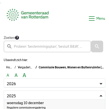
Ga naar de inhoud van deze pagina
Ga naar het zoeken
Ga naar het menu
Menu
Zoeken
U bevindt zich hier:
Home
Vergaderingen
Commissie Bouwen, Wonen en Buitenruimte (2022-2026)
A
A
A
2026
2025
2025
woensdag 10 december
Reguliere commissievergadering