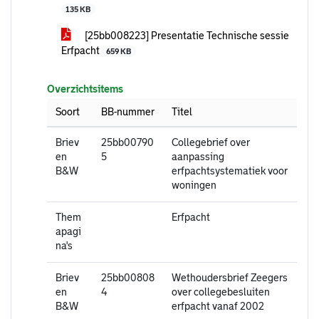
135 KB
[25bb008223] Presentatie Technische sessie
Erfpacht
659 KB
Overzichtsitems
Soort
BB-nummer
Titel
Briev
25bb00790
Collegebrief over
en
5
aanpassing
B&W
erfpachtsystematiek voor
woningen
Them
Erfpacht
apagi
na's
Briev
25bb00808
Wethoudersbrief Zeegers
en
4
over collegebesluiten
B&W
erfpacht vanaf 2002