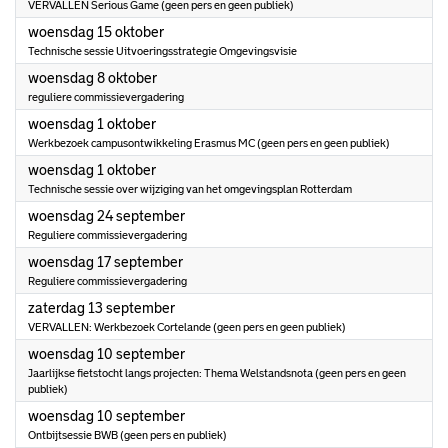
VERVALLEN Serious Game (geen pers en geen publiek)
2025
woensdag 15 oktober
Technische sessie Uitvoeringsstrategie Omgevingsvisie
2025
woensdag 8 oktober
reguliere commissievergadering
2025
woensdag 1 oktober
Werkbezoek campusontwikkeling Erasmus MC (geen pers en geen publiek)
2025
woensdag 1 oktober
Technische sessie over wijziging van het omgevingsplan Rotterdam
2025
woensdag 24 september
Reguliere commissievergadering
2025
woensdag 17 september
Reguliere commissievergadering
2025
zaterdag 13 september
VERVALLEN: Werkbezoek Cortelande (geen pers en geen publiek)
2025
woensdag 10 september
Jaarlijkse fietstocht langs projecten: Thema Welstandsnota (geen pers en geen
publiek)
2025
woensdag 10 september
Ontbijtsessie BWB (geen pers en publiek)