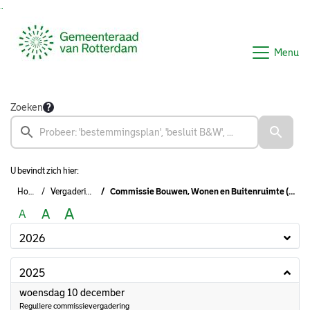
Ga naar de inhoud van deze pagina
Ga naar het zoeken
Ga naar het menu
Menu
Zoeken
U bevindt zich hier:
Home
Vergaderingen
Commissie Bouwen, Wonen en Buitenruimte (2022-2026)
A
A
A
2026
2025
2025
woensdag 10 december
Reguliere commissievergadering