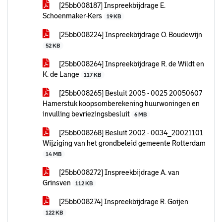
[25bb008187] Inspreekbijdrage E.
Schoenmaker-Kers
19 KB
[25bb008224] Inspreekbijdrage O. Boudewijn
52 KB
[25bb008264] Inspreekbijdrage R. de Wildt en
K. de Lange
117 KB
[25bb008265] Besluit 2005 - 0025 20050607
Hamerstuk koopsomberekening huurwoningen en
invulling bevriezingsbesluit
6 MB
[25bb008268] Besluit 2002 - 0034_20021101
Wijziging van het grondbeleid gemeente Rotterdam
14 MB
[25bb008272] Inspreekbijdrage A. van
Grinsven
112 KB
[25bb008274] Inspreekbijdrage R. Goijen
122 KB