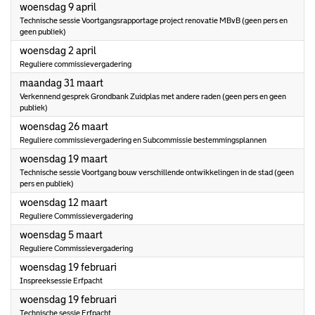
2025
woensdag 9 april
Technische sessie Voortgangsrapportage project renovatie MBvB (geen pers en
geen publiek)
2025
woensdag 2 april
Reguliere commissievergadering
2025
maandag 31 maart
Verkennend gesprek Grondbank Zuidplas met andere raden (geen pers en geen
publiek)
2025
woensdag 26 maart
Reguliere commissievergadering en Subcommissie bestemmingsplannen
2025
woensdag 19 maart
Technische sessie Voortgang bouw verschillende ontwikkelingen in de stad (geen
pers en publiek)
2025
woensdag 12 maart
Reguliere Commissievergadering
2025
woensdag 5 maart
Reguliere Commissievergadering
2025
woensdag 19 februari
Inspreeksessie Erfpacht
2025
woensdag 19 februari
Technische sessie Erfpacht