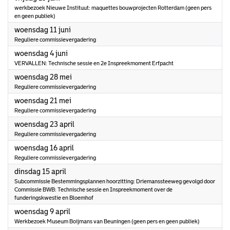
werkbezoek Nieuwe Instituut: maquettes bouwprojecten Rotterdam (geen pers
en geen publiek)
2025
woensdag 11 juni
Reguliere commissievergadering
2025
woensdag 4 juni
VERVALLEN: Technische sessie en 2e Inspreekmoment Erfpacht
2025
woensdag 28 mei
Reguliere commissievergadering
2025
woensdag 21 mei
Reguliere commissievergadering
2025
woensdag 23 april
Reguliere commissievergadering
2025
woensdag 16 april
Reguliere commissievergadering
2025
dinsdag 15 april
Subcommissie Bestemmingsplannen hoorzitting: Driemanssteeweg gevolgd door
Commissie BWB: Technische sessie en Inspreekmoment over de
funderingskwestie en Bloemhof
2025
woensdag 9 april
Werkbezoek Museum Boijmans van Beuningen (geen pers en geen publiek)