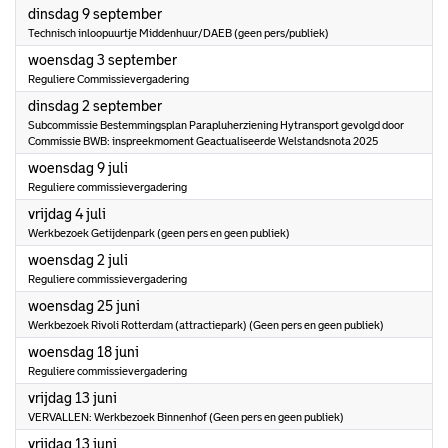
2025
dinsdag 9 september
Technisch inloopuurtje Middenhuur/DAEB (geen pers/publiek)
2025
woensdag 3 september
Reguliere Commissievergadering
2025
dinsdag 2 september
Subcommissie Bestemmingsplan Parapluherziening Hytransport gevolgd door
Commissie BWB: inspreekmoment Geactualiseerde Welstandsnota 2025
2025
woensdag 9 juli
Reguliere commissievergadering
2025
vrijdag 4 juli
Werkbezoek Getijdenpark (geen pers en geen publiek)
2025
woensdag 2 juli
Reguliere commissievergadering
2025
woensdag 25 juni
Werkbezoek Rivoli Rotterdam (attractiepark) (Geen pers en geen publiek)
2025
woensdag 18 juni
Reguliere commissievergadering
2025
vrijdag 13 juni
VERVALLEN: Werkbezoek Binnenhof (Geen pers en geen publiek)
2025
vrijdag 13 juni