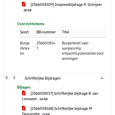
[25bb008309] Inspreekbijdrage R. Schrijver
28 KB
Overzichtsitems
Soort
BB-nummer
Titel
Burge
25bb00814
Burgerbrief over
rbriev
7
aanpassing
en
erfpachtsystematiek voor
woningen
3
Schriftelijke Bijdragen
Bijlagen
[25bb008157] Schriftelijke bijdrage B. van
Leeuwen
40 KB
[25bb008168] Schriftelijke bijdrage M.
Descendre
17 KB