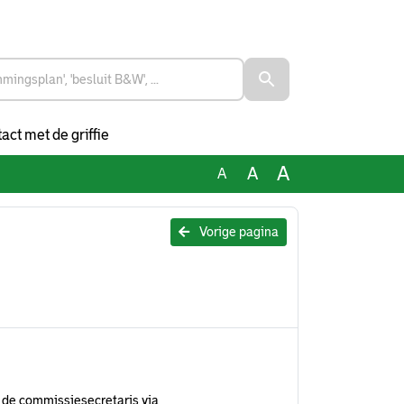
act met de griffie
A
A
A
Vorige pagina
 de commissiesecretaris via