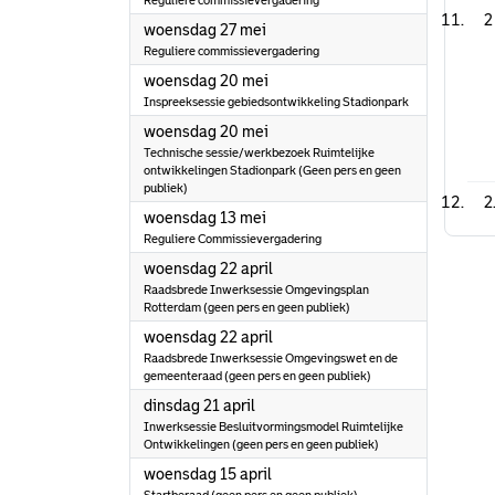
Reguliere commissievergadering
2
2026
woensdag 27 mei
Reguliere commissievergadering
2026
woensdag 20 mei
Inspreeksessie gebiedsontwikkeling Stadionpark
2026
woensdag 20 mei
Technische sessie/werkbezoek Ruimtelijke
ontwikkelingen Stadionpark (Geen pers en geen
publiek)
2
2026
woensdag 13 mei
Reguliere Commissievergadering
2026
woensdag 22 april
Raadsbrede Inwerksessie Omgevingsplan
Rotterdam (geen pers en geen publiek)
2026
woensdag 22 april
Raadsbrede Inwerksessie Omgevingswet en de
gemeenteraad (geen pers en geen publiek)
2026
dinsdag 21 april
Inwerksessie Besluitvormingsmodel Ruimtelijke
Ontwikkelingen (geen pers en geen publiek)
2026
woensdag 15 april