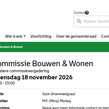
Zoeken
Wie is wie
Voorlichting
Over de gemeenteraad
Cont
Bouwen & Wonen
ommissie Bouwen & Wonen
liere commissievergadering
ensdag 18 november 2026
0 - 15:00
tie
Suze Groenewegzaal
itter
M.Y. (Mina) Morkoç
chting
Neem voor meer informatie contact op met