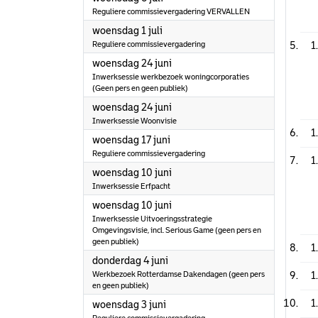
Reguliere commissievergadering VERVALLEN
2026
woensdag 1 juli
Reguliere commissievergadering
1
2026
woensdag 24 juni
Inwerksessie werkbezoek woningcorporaties
(Geen pers en geen publiek)
2026
woensdag 24 juni
Inwerksessie Woonvisie
1
2026
woensdag 17 juni
Reguliere commissievergadering
1
2026
woensdag 10 juni
Inwerksessie Erfpacht
2026
woensdag 10 juni
Inwerksessie Uitvoeringsstrategie
Omgevingsvisie, incl. Serious Game (geen pers en
geen publiek)
1
2026
donderdag 4 juni
Werkbezoek Rotterdamse Dakendagen (geen pers
1
en geen publiek)
1
2026
woensdag 3 juni