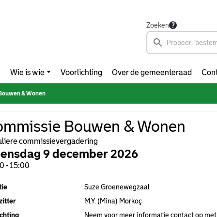
Zoeken
Wie is wie
Voorlichting
Over de gemeenteraad
Cont
Bouwen & Wonen
ommissie Bouwen & Wonen
liere commissievergadering
ensdag 9 december 2026
0 - 15:00
tie
Suze Groenewegzaal
itter
M.Y. (Mina) Morkoç
chting
Neem voor meer informatie contact op met