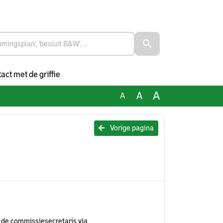
act met de griffie
A
A
A
Vorige pagina
 de commissiesecretaris via