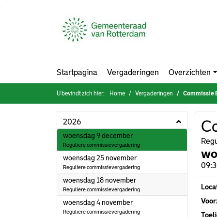
Ga naar de inhoud van deze pagina
Ga naar het zoeken
Ga naar het menu
Startpagina
Vergaderingen
Overzichten
U bevindt zich hier:
Home
Vergaderingen
Commissie 
2026
C
2026
woensdag 9 december
Regu
Reguliere commissievergadering
wo
2026
woensdag 25 november
09:3
Reguliere commissievergadering
2026
woensdag 18 november
Loca
Reguliere commissievergadering
Voorz
2026
woensdag 4 november
Reguliere commissievergadering
Toeli