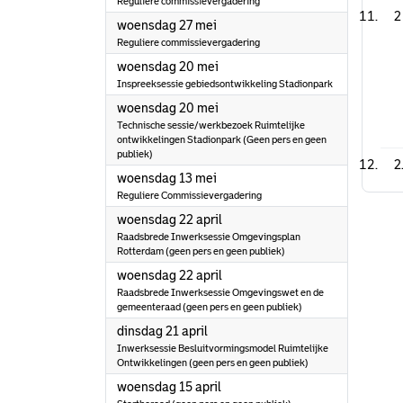
Reguliere commissievergadering
2
2026
woensdag 27 mei
Reguliere commissievergadering
2026
woensdag 20 mei
Inspreeksessie gebiedsontwikkeling Stadionpark
2026
woensdag 20 mei
Technische sessie/werkbezoek Ruimtelijke
ontwikkelingen Stadionpark (Geen pers en geen
publiek)
2
2026
woensdag 13 mei
Reguliere Commissievergadering
2026
woensdag 22 april
Raadsbrede Inwerksessie Omgevingsplan
Rotterdam (geen pers en geen publiek)
2026
woensdag 22 april
Raadsbrede Inwerksessie Omgevingswet en de
gemeenteraad (geen pers en geen publiek)
2026
dinsdag 21 april
Inwerksessie Besluitvormingsmodel Ruimtelijke
Ontwikkelingen (geen pers en geen publiek)
2026
woensdag 15 april