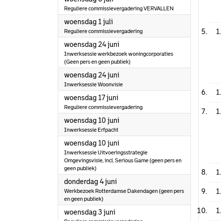
Reguliere commissievergadering VERVALLEN
2026
woensdag 1 juli
1
Reguliere commissievergadering
2026
woensdag 24 juni
Inwerksessie werkbezoek woningcorporaties
(Geen pers en geen publiek)
2026
woensdag 24 juni
Inwerksessie Woonvisie
1
2026
woensdag 17 juni
Reguliere commissievergadering
1
2026
woensdag 10 juni
Inwerksessie Erfpacht
2026
woensdag 10 juni
Inwerksessie Uitvoeringsstrategie
Omgevingsvisie, incl. Serious Game (geen pers en
geen publiek)
1
2026
donderdag 4 juni
1
Werkbezoek Rotterdamse Dakendagen (geen pers
en geen publiek)
1
2026
woensdag 3 juni