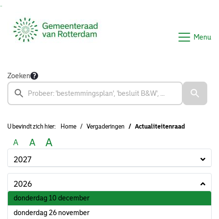
Ga naar de inhoud van deze pagina
Ga naar het zoeken
Ga naar het menu
Menu
Zoeken
U bevindt zich hier:
Home
Vergaderingen
Actualiteitenraad
A
A
A
2027
2026
2026
donderdag 10 december
2026
donderdag 26 november