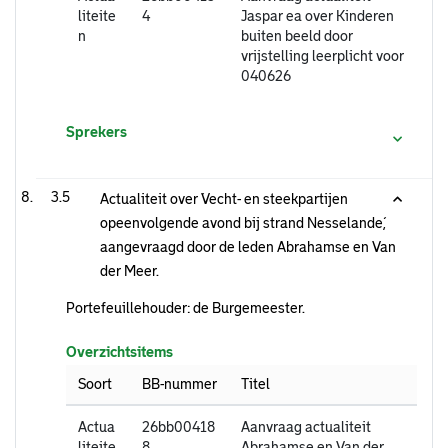
liteite
4
Jaspar ea over Kinderen
n
buiten beeld door
vrijstelling leerplicht voor
040626
Sprekers
3.5
Actualiteit over ´Vecht- en steekpartijen
opeenvolgende avond bij strand Nesselande´,
aangevraagd door de leden Abrahamse en Van
der Meer.
Portefeuillehouder: de Burgemeester.
Overzichtsitems
Soort
BB-nummer
Titel
Actua
26bb00418
Aanvraag actualiteit
liteite
8
Abrahamse en Van der