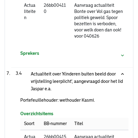
Actua
26bb00411
Aanvraag actualiteit
liteite
0
Bonte over Vol gas tegen
n
politiek geweld. Spoor
bezetten is verboden,
voor welk doen dan ook!
voor 040626
Sprekers
3.4
Actualiteit over 'Kinderen buiten beeld door
vrijstelling leerplicht', aangevraagd door het lid
Jaspar e.a.
Portefeuillehouder: wethouder Kasmi.
Overzichtsitems
Soort
BB-nummer
Titel
Actua
26bb00415
Aanvraag actualiteit