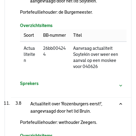
aangevraagd door het lid Soytekin.
Portefeuillehouder: de Burgemeester.
Overzichtsitems
Soort
BB-nummer
Titel
Actua
26bb00424
Aanvraag actualiteit
liteite
4
Soytekin over weer een
n
aanval op een moskee
voor 040626
Sprekers
3.8
Actualiteit over 'Rozenburgers eerst!',
aangevraagd door het lid Bruin.
Portefeuillehouder: wethouder Zeegers.
Overzichtsitems