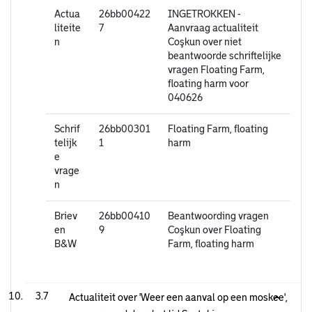
Actua
26bb00422
INGETROKKEN -
liteite
7
Aanvraag actualiteit
n
Coşkun over niet
beantwoorde schriftelijke
vragen Floating Farm,
floating harm voor
040626
Schrif
26bb00301
Floating Farm, floating
telijk
1
harm
e
vrage
n
Briev
26bb00410
Beantwoording vragen
en
9
Coşkun over Floating
B&W
Farm, floating harm
3.7
Actualiteit over 'Weer een aanval op een moskee',