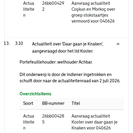
Actua
26bb00429
Aanvraag actualiteit
liteite
2
Coşkun en Morkoç over
n
groep stokstaartjes
vermoord voor 040626
3.10
Actualiteit over 'Daar gaan je Knaken',
aangevraagd door het lid Koster.
Portefeuillehouder: wethouder Achbar.
Dit onderwerp is door de indiener ingetrokken en
schuift door naar de actualiteitenraad van 2 juli 2026.
Overzichtsitems
Soort
BB-nummer
Titel
Actua
26bb00428
Aanvraag actualiteit
liteite
5
Koster over daar gaan je
n
Knaken voor 040626