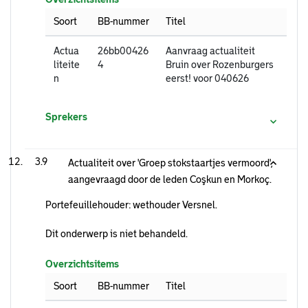
Soort
BB-nummer
Titel
Actua
26bb00426
Aanvraag actualiteit
liteite
4
Bruin over Rozenburgers
n
eerst! voor 040626
Sprekers
3.9
Actualiteit over 'Groep stokstaartjes vermoord',
aangevraagd door de leden Coşkun en Morkoç.
Portefeuillehouder: wethouder Versnel.
Dit onderwerp is niet behandeld.
Overzichtsitems
Soort
BB-nummer
Titel