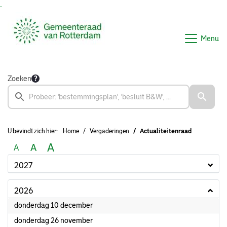
Ga naar de inhoud van deze pagina
Ga naar het zoeken
Ga naar het menu
Menu
Zoeken
U bevindt zich hier:
Home
Vergaderingen
Actualiteitenraad
A
A
A
2027
2026
2026
donderdag 10 december
2026
donderdag 26 november