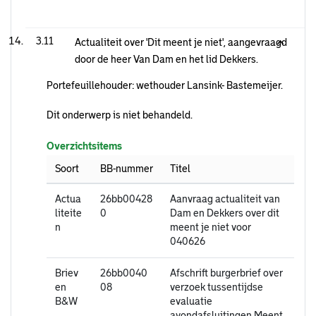
3.11
Actualiteit over 'Dit meent je niet', aangevraagd
door de heer Van Dam en het lid Dekkers.
Portefeuillehouder: wethouder Lansink- Bastemeijer.
Dit onderwerp is niet behandeld.
Overzichtsitems
Soort
BB-nummer
Titel
Actua
26bb00428
Aanvraag actualiteit van
liteite
0
Dam en Dekkers over dit
n
meent je niet voor
040626
Briev
26bb0040
Afschrift burgerbrief over
en
08
verzoek tussentijdse
B&W
evaluatie
avondafsluitingen Meent