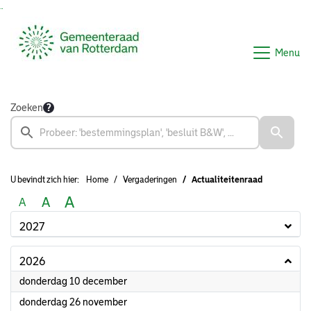
Ga naar de inhoud van deze pagina
Ga naar het zoeken
Ga naar het menu
Menu
Zoeken
U bevindt zich hier:
Home
Vergaderingen
Actualiteitenraad
A
A
A
2027
2026
2026
donderdag 10 december
2026
donderdag 26 november