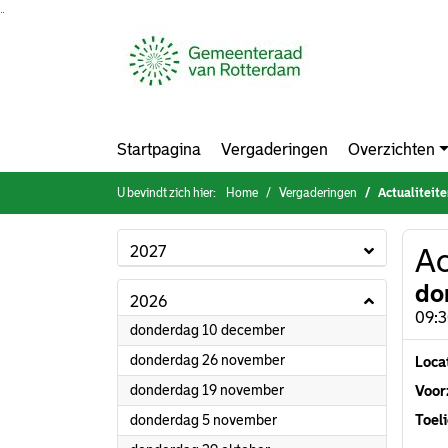
Ga naar de inhoud van deze pagina
Ga naar het zoeken
Ga naar het menu
Startpagina
Vergaderingen
Overzichten
U bevindt zich hier:
Home
Vergaderingen
Actualiteit
2027
Ac
do
2026
09:3
2026
donderdag 10 december
2026
donderdag 26 november
Loca
2026
donderdag 19 november
Voorz
2026
donderdag 5 november
Toeli