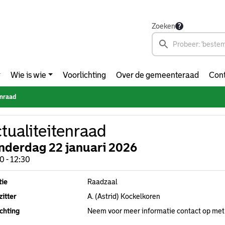
Zoeken
Wie is wie
Voorlichting
Over de gemeenteraad
Cont
enraad
tualiteitenraad
nderdag 22 januari 2026
0 - 12:30
tie
Raadzaal
itter
A. (Astrid) Kockelkoren
chting
Neem voor meer informatie contact op met 