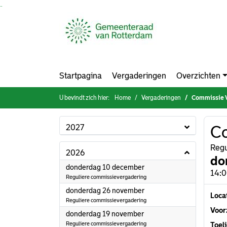
Ga naar de inhoud van deze pagina
Ga naar het zoeken
Ga naar het menu
Startpagina
Vergaderingen
Overzichten
U bevindt zich hier:
Home
Vergaderingen
Commissie V
2027
Co
Regu
2026
do
2026
donderdag 10 december
14:0
Reguliere commissievergadering
2026
donderdag 26 november
Loca
Reguliere commissievergadering
Voorz
2026
donderdag 19 november
Reguliere commissievergadering
Toeli