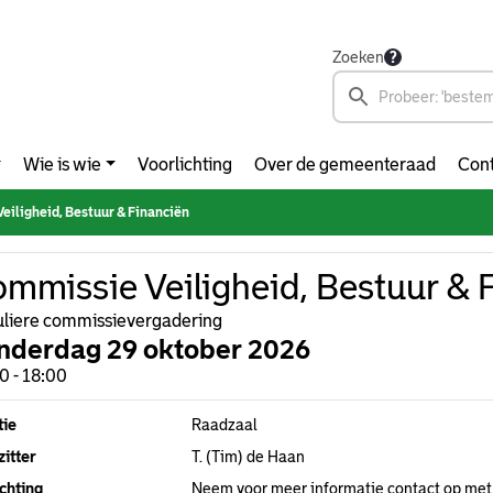
Zoeken
Wie is wie
Voorlichting
Over de gemeenteraad
Cont
eiligheid, Bestuur & Financiën
mmissie Veiligheid, Bestuur & 
liere commissievergadering
nderdag 29 oktober 2026
0 - 18:00
tie
Raadzaal
itter
T. (Tim) de Haan
chting
Neem voor meer informatie contact op met