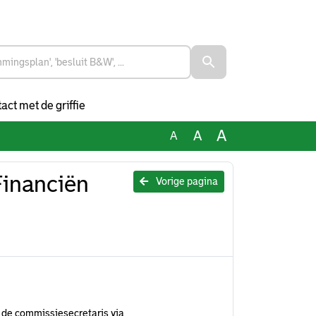
act met de griffie
A
A
A
Financiën
Vorige pagina
 de commissiesecretaris via