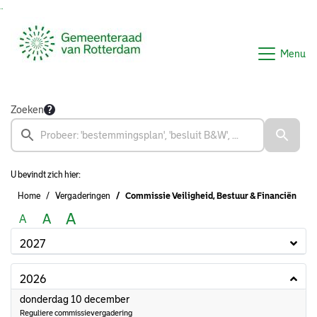
Ga naar de inhoud van deze pagina
Ga naar het zoeken
Ga naar het menu
Menu
Zoeken
U bevindt zich hier:
Home
Vergaderingen
Commissie Veiligheid, Bestuur & Financiën
A
A
A
2027
2026
2026
donderdag 10 december
Reguliere commissievergadering