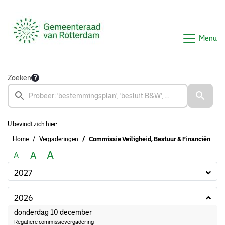
Ga naar de inhoud van deze pagina
Ga naar het zoeken
Ga naar het menu
Menu
Zoeken
U bevindt zich hier:
Home
Vergaderingen
Commissie Veiligheid, Bestuur & Financiën
A
A
A
2027
2026
2026
donderdag 10 december
Reguliere commissievergadering