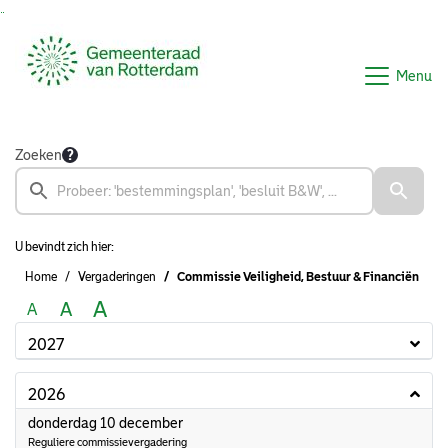
Ga naar de inhoud van deze pagina
Ga naar het zoeken
Ga naar het menu
Menu
Zoeken
U bevindt zich hier:
Home
Vergaderingen
Commissie Veiligheid, Bestuur & Financiën
A
A
A
2027
2026
2026
donderdag 10 december
Reguliere commissievergadering